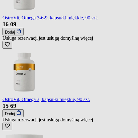
OstroVit, Omega 3-6-9, kapsułki miękkie, 90 szt.
16
09
Dodaj
Usługa rezerwacji jest usługą domyślną
więcej
OstroVit, Omega 3, kapsułki miękkie, 90 szt.
15
69
Dodaj
Usługa rezerwacji jest usługą domyślną
więcej