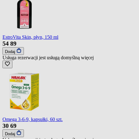
EstroVita Skin, płyn, 150 ml
54
89
Dodaj
Usługa rezerwacji jest usługą domyślną
więcej
Omega 3-6-9, kapsułki, 60 szt.
30
69
Dodaj