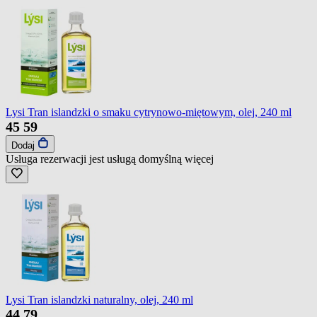
Lysi Tran islandzki o smaku cytrynowo-miętowym, olej, 240 ml
45
59
Dodaj
Usługa rezerwacji jest usługą domyślną
więcej
Lysi Tran islandzki naturalny, olej, 240 ml
44
79