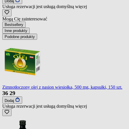
Dodaj
Usługa rezerwacji jest usługą domyślną
więcej
Mogą Cię zainteresować
Bestsellery
Inne produkty
Podobne produkty
Zimnotłoczony olej z nasion wiesiołka, 500 mg, kapsułki, 150 szt.
36
29
Dodaj
Usługa rezerwacji jest usługą domyślną
więcej