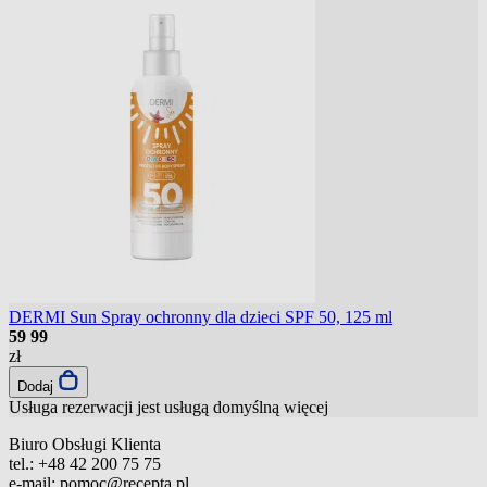
DERMI Sun Spray ochronny dla dzieci SPF 50, 125 ml
59
99
zł
Dodaj
Usługa rezerwacji jest usługą domyślną
więcej
Biuro Obsługi Klienta
tel.:
+48 42 200 75 75
e-mail:
pomoc@recepta.pl