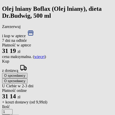
Olej lniany Boflax (Olej lniany), dieta
Dr.Budwig, 500 ml
Zarezerwuj
i kup w aptece
7 dni na odbiór
Płatność w aptece
31
19
zł
cena maksymalna. (
więcej
)
Kup
z dostawą
O sprzedawcy
O sprzedawcy
U Ciebie w 2-3 dni
Płatność online
31
14
zł
+ koszt dostawy (od
9,99zł
)
Ilość