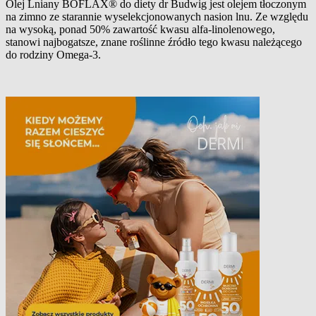
Olej Lniany BOFLAX® do diety dr Budwig jest olejem tłoczonym
na zimno ze starannie wyselekcjonowanych nasion lnu. Ze względu
Opis produktu
na wysoką, ponad 50% zawartość kwasu alfa-linolenowego,
stanowi najbogatsze, znane roślinne źródło tego kwasu należącego
do rodziny Omega-3.