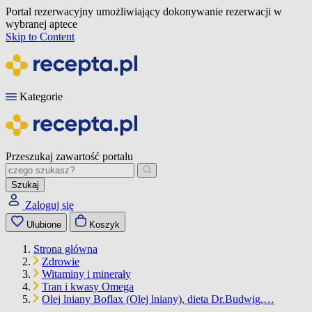
Portal rezerwacyjny umożliwiający dokonywanie rezerwacji w
wybranej aptece
Skip to Content
Kategorie
Przeszukaj zawartość portalu
Szukaj
Zaloguj się
Ulubione
Koszyk
Strona główna
Zdrowie
Witaminy i minerały
Tran i kwasy Omega
Olej lniany Boflax (Olej lniany), dieta Dr.Budwig,…