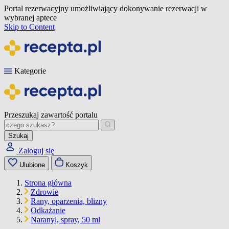
Portal rezerwacyjny umożliwiający dokonywanie rezerwacji w
wybranej aptece
Skip to Content
Kategorie
Przeszukaj zawartość portalu
Szukaj
Zaloguj się
Ulubione
Koszyk
Strona główna
Zdrowie
Rany, oparzenia, blizny
Odkażanie
Naranyl, spray, 50 ml