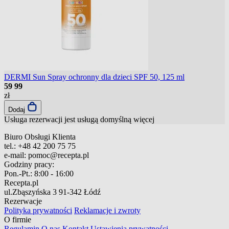
DERMI Sun Spray ochronny dla dzieci SPF 50, 125 ml
59
99
zł
Dodaj
Usługa rezerwacji jest usługą domyślną
więcej
Biuro Obsługi Klienta
tel.:
+48 42 200 75 75
e-mail:
pomoc@recepta.pl
Godziny pracy:
Pon.-Pt.:
8:00 - 16:00
Recepta.pl
ul.Zbąszyńska 3
91-342 Łódź
Rezerwacje
Polityka prywatności
Reklamacje i zwroty
O firmie
Regulamin
O nas
Kontakt
Ustawienia prywatności