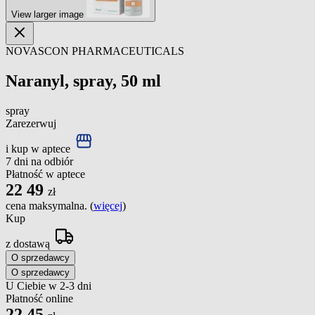
View larger image
NOVASCON PHARMACEUTICALS
Naranyl, spray, 50 ml
spray
Zarezerwuj
i kup w aptece
7 dni na odbiór
Płatność w aptece
22
49
zł
cena maksymalna. (
więcej
)
Kup
z dostawą
O sprzedawcy
O sprzedawcy
U Ciebie w 2-3 dni
Płatność online
22
45