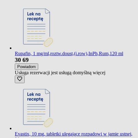
Rupafin, 1 mg/ml,roztw.doust,(i.row),InPh,Rum,120 ml
30
69
Powiadom
Usługa rezerwacji jest usługą domyślną
więcej
Evastix, 10 mg, tabletki ulegające rozpadowi w jamie ustnej,