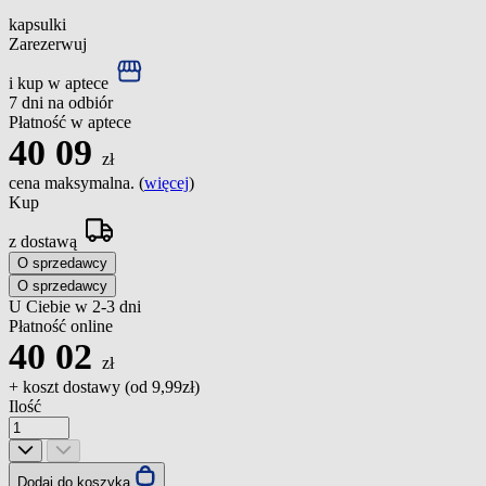
kapsulki
Zarezerwuj
i kup w aptece
7 dni na odbiór
Płatność w aptece
40
09
zł
cena maksymalna. (
więcej
)
Kup
z dostawą
O sprzedawcy
O sprzedawcy
U Ciebie w 2-3 dni
Płatność online
40
02
zł
+ koszt dostawy (od
9,99zł
)
Ilość
Dodaj do koszyka