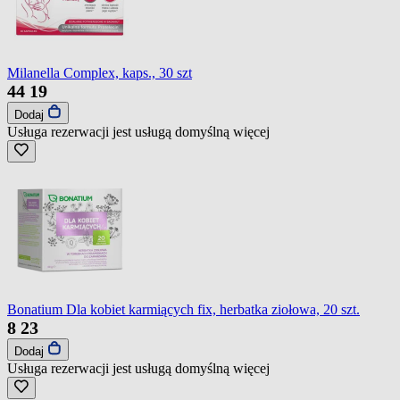
Milanella Complex, kaps., 30 szt
44
19
Dodaj
Usługa rezerwacji jest usługą domyślną
więcej
Bonatium Dla kobiet karmiących fix, herbatka ziołowa, 20 szt.
8
23
Dodaj
Usługa rezerwacji jest usługą domyślną
więcej