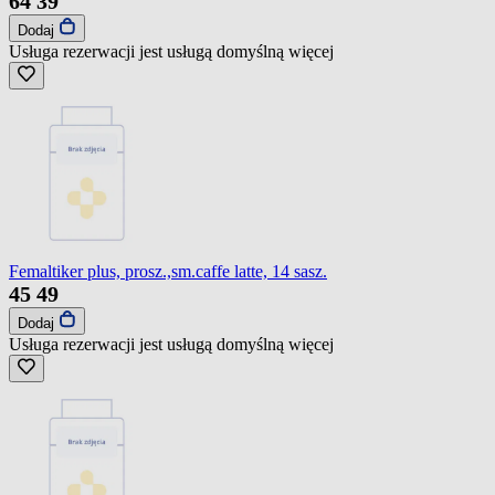
64
39
Dodaj
Usługa rezerwacji jest usługą domyślną
więcej
Femaltiker plus, prosz.,sm.caffe latte, 14 sasz.
45
49
Dodaj
Usługa rezerwacji jest usługą domyślną
więcej