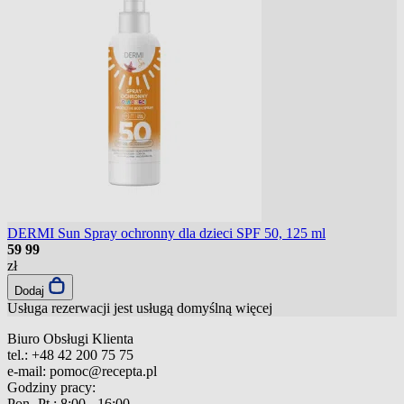
DERMI Sun Spray ochronny dla dzieci SPF 50, 125 ml
59
99
zł
Dodaj
Usługa rezerwacji jest usługą domyślną
więcej
Biuro Obsługi Klienta
tel.:
+48 42 200 75 75
e-mail:
pomoc@recepta.pl
Godziny pracy:
Pon.-Pt.:
8:00 - 16:00