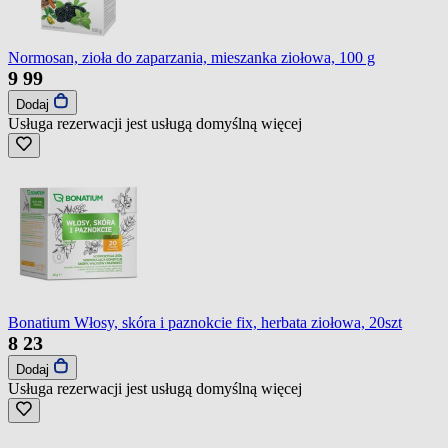
Normosan, zioła do zaparzania, mieszanka ziołowa, 100 g
9
99
Dodaj
Usługa rezerwacji jest usługą domyślną
więcej
Bonatium Włosy, skóra i paznokcie fix, herbata ziołowa, 20szt
8
23
Dodaj
Usługa rezerwacji jest usługą domyślną
więcej