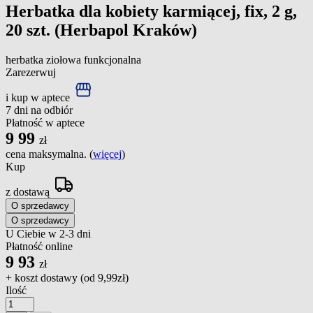
Herbatka dla kobiety karmiącej, fix, 2 g,
20 szt. (Herbapol Kraków)
herbatka ziołowa funkcjonalna
Zarezerwuj
i kup w aptece
7 dni na odbiór
Płatność w aptece
9
99
zł
cena maksymalna. (
więcej
)
Kup
z dostawą
O sprzedawcy
O sprzedawcy
U Ciebie w 2-3 dni
Płatność online
9
93
zł
+ koszt dostawy (od
9,99zł
)
Ilość