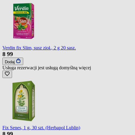
Verdin fix Slim, susz zioł., 2 g 20 sasz.
8
99
Dodaj
Usługa rezerwacji jest usługą domyślną
więcej
Fix Senes, 1 g, 30 szt. (Herbapol Lublin)
8
99