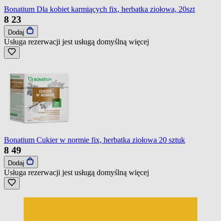
Bonatium Dla kobiet karmiących fix, herbatka ziołowa, 20szt
8
23
Dodaj
Usługa rezerwacji jest usługą domyślną
więcej
Bonatium Cukier w normie fix, herbatka ziołowa 20 sztuk
8
49
Dodaj
Usługa rezerwacji jest usługą domyślną
więcej