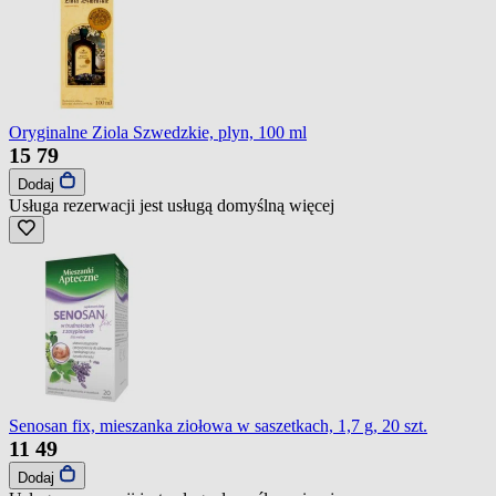
Oryginalne Ziola Szwedzkie, plyn, 100 ml
15
79
Dodaj
Usługa rezerwacji jest usługą domyślną
więcej
Senosan fix, mieszanka ziołowa w saszetkach, 1,7 g, 20 szt.
11
49
Dodaj