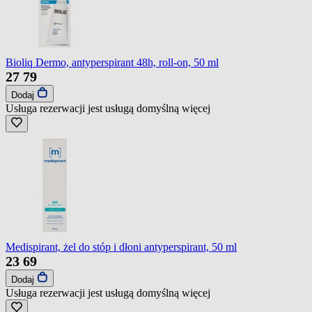
Bioliq Dermo, antyperspirant 48h, roll-on, 50 ml
27
79
Dodaj
Usługa rezerwacji jest usługą domyślną
więcej
Medispirant, żel do stóp i dłoni antyperspirant, 50 ml
23
69
Dodaj
Usługa rezerwacji jest usługą domyślną
więcej