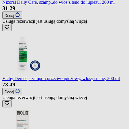
Nizoral Daily Care, szamp.,do wlos.z tend.do lupiezu, 200 ml
31
29
Dodaj
Usługa rezerwacji jest usługą domyślną
więcej
Vichy Dercos, szampon przeciwłupieżowy, włosy suche, 200 ml
73
49
Dodaj
Usługa rezerwacji jest usługą domyślną
więcej