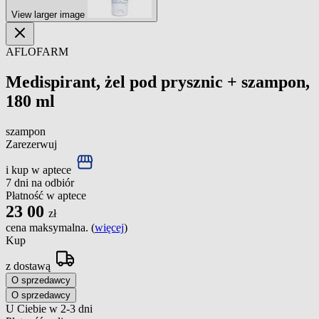
View larger image
AFLOFARM
Medispirant, żel pod prysznic + szampon,
180 ml
szampon
Zarezerwuj
i kup w aptece
7 dni na odbiór
Płatność w aptece
23
00
zł
cena maksymalna. (
więcej
)
Kup
z dostawą
O sprzedawcy
O sprzedawcy
U Ciebie w 2-3 dni