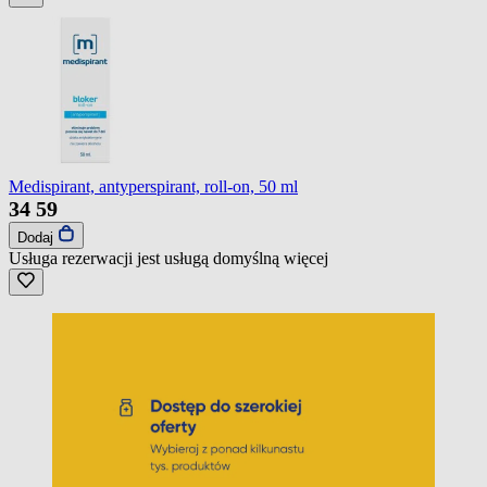
Medispirant, antyperspirant, roll-on, 50 ml
34
59
Dodaj
Usługa rezerwacji jest usługą domyślną
więcej