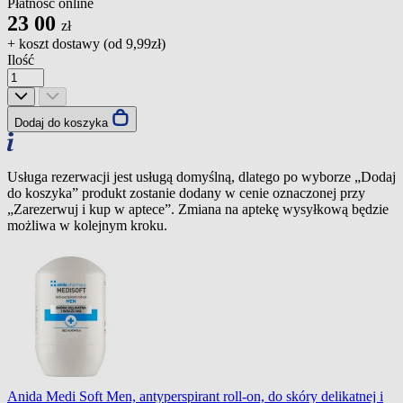
Płatność online
23
00
zł
+ koszt dostawy (od
9,99zł
)
Ilość
Dodaj do koszyka
Usługa rezerwacji jest usługą domyślną, dlatego po wyborze „Dodaj
do koszyka” produkt zostanie dodany w cenie oznaczonej przy
„Zarezerwuj i kup w aptece”. Zmiana na aptekę wysyłkową będzie
możliwa w kolejnym kroku.
Anida Medi Soft Men, antyperspirant roll-on, do skóry delikatnej i