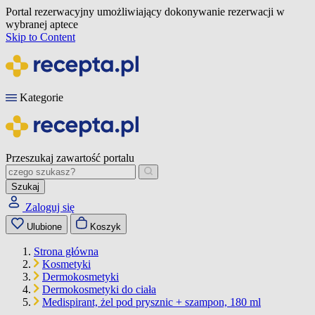
Portal rezerwacyjny umożliwiający dokonywanie rezerwacji w
wybranej aptece
Skip to Content
Kategorie
Przeszukaj zawartość portalu
Szukaj
Zaloguj się
Ulubione
Koszyk
Strona główna
Kosmetyki
Dermokosmetyki
Dermokosmetyki do ciała
Medispirant, żel pod prysznic + szampon, 180 ml