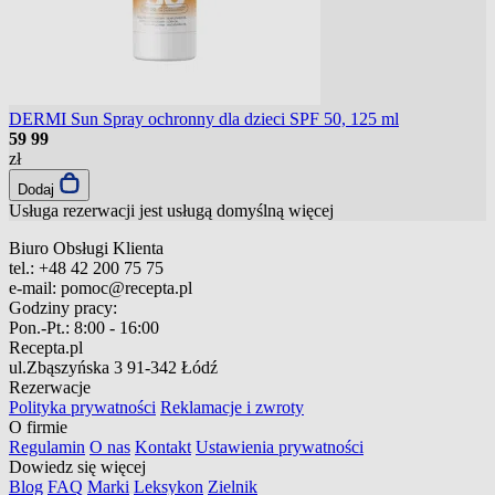
DERMI Sun Spray ochronny dla dzieci SPF 50, 125 ml
59
99
zł
Dodaj
Usługa rezerwacji jest usługą domyślną
więcej
Biuro Obsługi Klienta
tel.:
+48 42 200 75 75
e-mail:
pomoc@recepta.pl
Godziny pracy:
Pon.-Pt.:
8:00 - 16:00
Recepta.pl
ul.Zbąszyńska 3
91-342 Łódź
Rezerwacje
Polityka prywatności
Reklamacje i zwroty
O firmie
Regulamin
O nas
Kontakt
Ustawienia prywatności
Dowiedz się więcej
Blog
FAQ
Marki
Leksykon
Zielnik