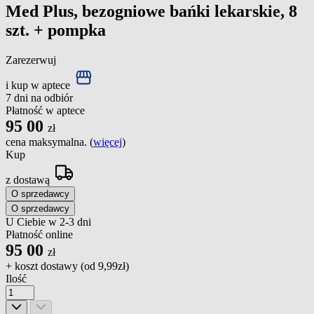
Med Plus, bezogniowe bańki lekarskie, 8
szt. + pompka
Zarezerwuj
i kup w aptece
7 dni na odbiór
Płatność w aptece
95
00
zł
cena maksymalna. (
więcej
)
Kup
z dostawą
O sprzedawcy
O sprzedawcy
U Ciebie w 2-3 dni
Płatność online
95
00
zł
+ koszt dostawy (od
9,99zł
)
Ilość