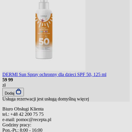
DERMI Sun Spray ochronny dla dzieci SPF 50, 125 ml
59
99
zł
Dodaj
Usługa rezerwacji jest usługą domyślną
więcej
Biuro Obsługi Klienta
tel.:
+48 42 200 75 75
e-mail:
pomoc@recepta.pl
Godziny pracy:
Pon.-Pt.:
8:00 - 16:00