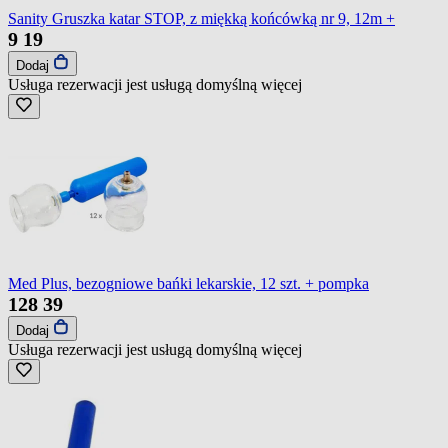
Sanity Gruszka katar STOP, z miękką końcówką nr 9, 12m +
9
19
Dodaj
Usługa rezerwacji jest usługą domyślną
więcej
Med Plus, bezogniowe bańki lekarskie, 12 szt. + pompka
128
39
Dodaj
Usługa rezerwacji jest usługą domyślną
więcej