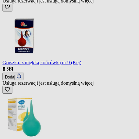
Usługa rezerwacji jest usługą domyślną
więcej
Gruszka, z miękką końcówką nr 9 (Kej)
8
99
Dodaj
Usługa rezerwacji jest usługą domyślną
więcej