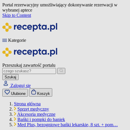
Portal rezerwacyjny umożliwiający dokonywanie rezerwacji w
wybranej aptece
Skip to Content
Kategorie
Przeszukaj zawartość portalu
Szukaj
Zaloguj się
Ulubione
Koszyk
Strona główna
Sprzęt medyczny
Akcesoria medyczne
Bańki i pompki do baniek
Med Plus, bezogniowe bańki lekarskie, 8 szt. + pom…