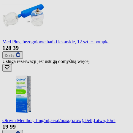
Med Plus, bezogniowe bańki lekarskie, 12 szt. + pompka
128
39
Dodaj
Usługa rezerwacji jest usługą domyślną
więcej
Otrivin Menthol, 1mg/ml,aer.d/nosa,(i.row),Delf,Litwa,10ml
19
99