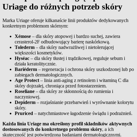
Uriage do różnych potrzeb skóry
Marka Uriage oferuje kilkanaście linii produktów dedykowanych
konkretnym problemom skórnym:
Xémose
– dla skóry atopowej i bardzo suchej, zawiera
cerasterol-2F odbudowujący barierę naskórkową.
Tolederm
– dla skóry nadwrażliwej i nietolerującej
większości kosmetyków.
Hyséac
– dla skóry tłustej i trądzikowej, reguluje sebum i
działa keratolitycznie.
Bariéderm
– regeneracja i ochrona skóry uszkodzonej lub po
zabiegach dermatologicznych.
Age Protect
– linia anti-aging z retinolem i witaminą C dla
skóry dojrzałej, chroniąca przed fotostarzeniem.
Roseliane
– dla skóry ze skłonnością do rumienia i
naczyniowej.
Depiderm
– rozjaśnianie przebarwień i wyrównanie kolorytu
skóry.
Pruriced
– natychmiastowe łagodzenie świądu i podrażnień.
Każda linia Uriage ma określony profil składników aktywnych
dostosowanych do konkretnego problemu skóry
, a ich
skuteczność jest potwierdzona badaniami dermatologicznymi.