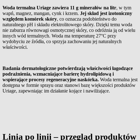
Woda termalna Uriage zawiera 11 g minerałów na litr
, w tym
wapń, magnez, mangan, cynk i krzem.
Jej skład jest izotoniczny
względem komórek skóry
, co oznacza podobieństwo do
naturalnego pH i składu elektrolitowego skóry. Dzięki temu woda
nie zaburza równowagi osmotycznej skóry, co odróżnia ją od wielu
innych wód termalnych. Woda ma temperaturę 27°C przy
wydobyciu ze źródła, co sprzyja zachowaniu jej naturalnych
właściwości.
Badania dermatologiczne potwierdzają właściwości łagodzące
podrażnienia, wzmacniające barierę hydrolipidową i
wspierające procesy regeneracyjne naskórka.
Woda termalna jest
dostępna w formie sprayu oraz stanowi bazę większości produktów
Uriage, zapewniając im działanie kojące i nawilżające.
Linia po linii – przegląd produktów