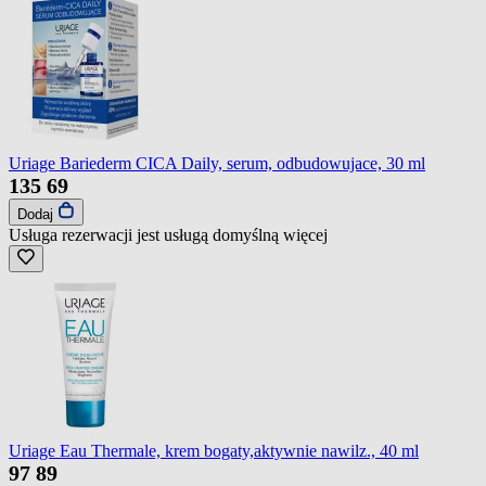
Uriage Bariederm CICA Daily, serum, odbudowujace, 30 ml
135
69
Dodaj
Usługa rezerwacji jest usługą domyślną
więcej
Uriage Eau Thermale, krem bogaty,aktywnie nawilz., 40 ml
97
89