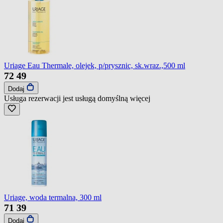
Uriage Eau Thermale, olejek, p/prysznic, sk.wraz.,500 ml
72
49
Dodaj
Usługa rezerwacji jest usługą domyślną
więcej
Uriage, woda termalna, 300 ml
71
39
Dodaj