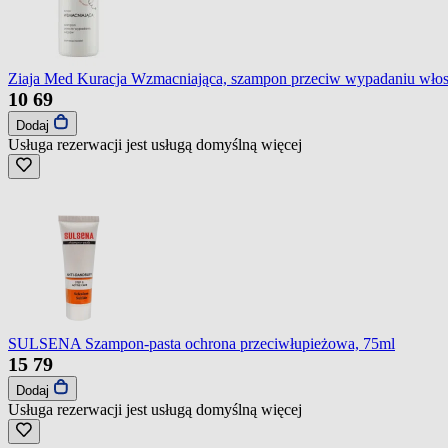
Ziaja Med Kuracja Wzmacniająca, szampon przeciw wypadaniu wło
10
69
Dodaj
Usługa rezerwacji jest usługą domyślną
więcej
SULSENA Szampon-pasta ochrona przeciwłupieżowa, 75ml
15
79
Dodaj
Usługa rezerwacji jest usługą domyślną
więcej