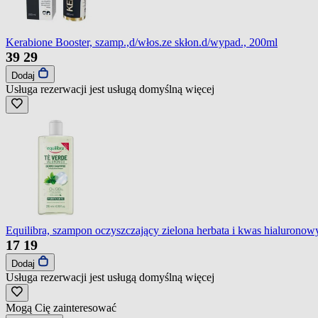
Kerabione Booster, szamp.,d/włos.ze skłon.d/wypad., 200ml
39
29
Dodaj
Usługa rezerwacji jest usługą domyślną
więcej
Equilibra, szampon oczyszczający zielona herbata i kwas hialuronow
17
19
Dodaj
Usługa rezerwacji jest usługą domyślną
więcej
Mogą Cię zainteresować