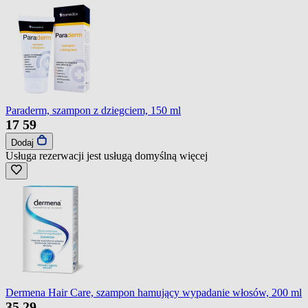
Paraderm, szampon z dziegciem, 150 ml
17
59
Dodaj
Usługa rezerwacji jest usługą domyślną
więcej
Dermena Hair Care, szampon hamujący wypadanie włosów, 200 ml
35
29