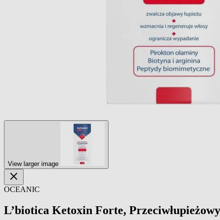
View larger image
OCEANIC
L’biotica Ketoxin Forte, Przeciwłupieżo