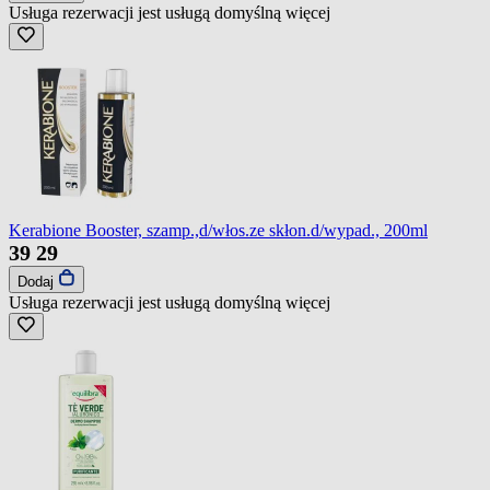
Usługa rezerwacji jest usługą domyślną
więcej
Kerabione Booster, szamp.,d/włos.ze skłon.d/wypad., 200ml
39
29
Dodaj
Usługa rezerwacji jest usługą domyślną
więcej