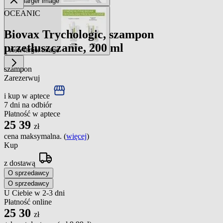
View larger image
OCEANIC
Biovax Trychologic, szampon
przetłuszczanie, 200 ml
View larger image
szampon
Zarezerwuj
i kup w aptece
7 dni na odbiór
Płatność w aptece
25
39
zł
cena maksymalna. (
więcej
)
Kup
z dostawą
O sprzedawcy
O sprzedawcy
U Ciebie w 2-3 dni
Płatność online
25
30
zł