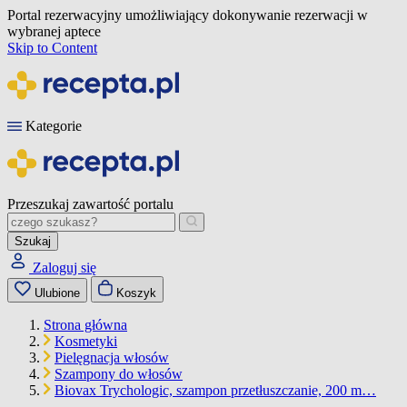
Portal rezerwacyjny umożliwiający dokonywanie rezerwacji w
wybranej aptece
Skip to Content
Kategorie
Przeszukaj zawartość portalu
Szukaj
Zaloguj się
Ulubione
Koszyk
Strona główna
Kosmetyki
Pielęgnacja włosów
Szampony do włosów
Biovax Trychologic, szampon przetłuszczanie, 200 m…