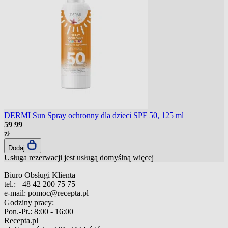
DERMI Sun Spray ochronny dla dzieci SPF 50, 125 ml
59
99
zł
Dodaj
Usługa rezerwacji jest usługą domyślną
więcej
Biuro Obsługi Klienta
tel.:
+48 42 200 75 75
e-mail:
pomoc@recepta.pl
Godziny pracy:
Pon.-Pt.:
8:00 - 16:00
Recepta.pl