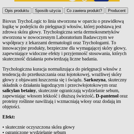
Opis produktu
Sposób użycia
Co zawiera produkt?
Producent
Biovax TrychoLogic to linia stworzona w oparciu o prawidłową
logikę w podejściu do pielęgnacji włosów, której podstawą jest
Opis produktu
zdrowa skóra głowy. Trychologiczna seria dermokosmetyków
stworzona w nowoczesnym Laboratorium Badawczym we
współpracy z lekarzami dermatologii oraz Trychologami. To
innowacyjne produkty, bezpieczne dla wymagającej skóry głowy,
zapewniające widoczne efekty i przyjemność stosowania, których
skuteczność działania potwierdzają liczne badania.
Trychologiczna kuracja normalizująca do pielęgnacji włosów z
tendencją do przetłuszczania oraz łojotokowej, wrażliwej skóry
głowy z objawami łuszczenia się i świądu.
Sarkozyna
, skuteczny
składnik o działaniu łagodzącym i przeciwłojotokowym oraz
salicylan betainy
, skutecznie ograniczają wydzielanie sebum,
zapewniając włosom lekkość i dłuższą świeżość
. D-pantenol
oraz
proteiny roślinne nawilżają i wzmacniają włosy oraz dodają im
objętości.
Efekt:
• skutecznie oczyszczona skóra głowy
• ograniczone wydzielanie sebum