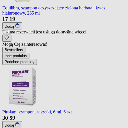
Equilibra, szampon oczyszczający zielona herbata i kwas
hialuronowy, 265 ml
17
19
Dodaj
Usługa rezerwacji jest usługą domyślną
więcej
Mogą Cię zainteresować
Bestsellery
Inne produkty
Podobne produkty
Pirolam, szampon, saszetki, 6 ml, 6 szt.
30
59
Dodaj