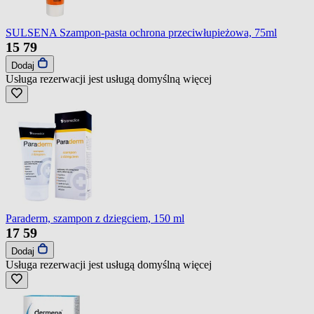
SULSENA Szampon-pasta ochrona przeciwłupieżowa, 75ml
15
79
Dodaj
Usługa rezerwacji jest usługą domyślną
więcej
Paraderm, szampon z dziegciem, 150 ml
17
59
Dodaj
Usługa rezerwacji jest usługą domyślną
więcej