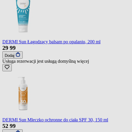
DERMI Sun Łagodzący balsam po opalaniu, 200 ml
29
99
Dodaj
Usługa rezerwacji jest usługą domyślną
więcej
DERMI Sun Mleczko ochronne do ciała SPF 30, 150 ml
52
99