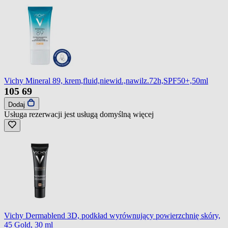
Vichy Mineral 89, krem,fluid,niewid.,nawilz.72h,SPF50+,50ml
105
69
Dodaj
Usługa rezerwacji jest usługą domyślną
więcej
Vichy Dermablend 3D, podkład wyrównujący powierzchnię skóry,
45 Gold, 30 ml