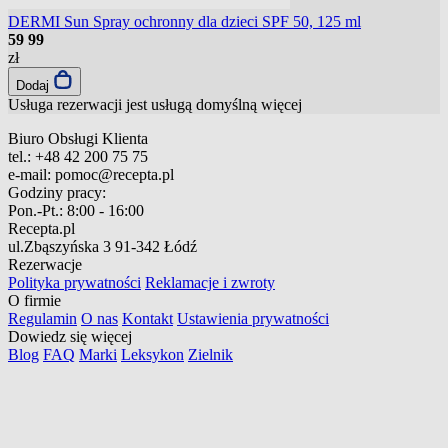
DERMI Sun Spray ochronny dla dzieci SPF 50, 125 ml
59
99
zł
Dodaj
Usługa rezerwacji jest usługą domyślną
więcej
Biuro Obsługi Klienta
tel.:
+48 42 200 75 75
e-mail:
pomoc@recepta.pl
Godziny pracy:
Pon.-Pt.:
8:00 - 16:00
Recepta.pl
ul.Zbąszyńska 3
91-342 Łódź
Rezerwacje
Polityka prywatności
Reklamacje i zwroty
O firmie
Regulamin
O nas
Kontakt
Ustawienia prywatności
Dowiedz się więcej
Blog
FAQ
Marki
Leksykon
Zielnik