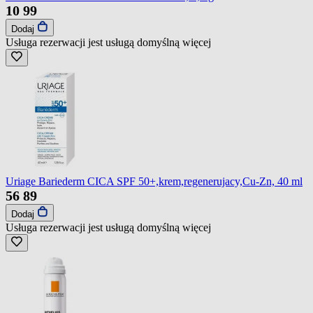
10
99
Dodaj
Usługa rezerwacji jest usługą domyślną
więcej
Uriage Bariederm CICA SPF 50+,krem,regenerujacy,Cu-Zn, 40 ml
56
89
Dodaj
Usługa rezerwacji jest usługą domyślną
więcej