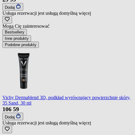
Dodaj
Usługa rezerwacji jest usługą domyślną
więcej
Mogą Cię zainteresować
Bestsellery
Inne produkty
Podobne produkty
Vichy Dermablend 3D, podkład wyrównujący powierzchnię skóry,
35 Sand, 30 ml
106
59
Dodaj
Usługa rezerwacji jest usługą domyślną
więcej