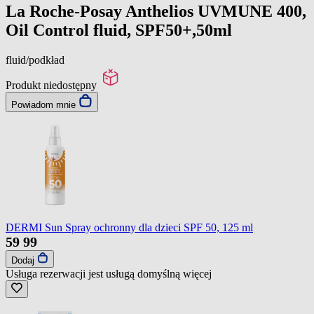
La Roche-Posay Anthelios UVMUNE 400,
Oil Control fluid, SPF50+,50ml
fluid/podkład
Produkt niedostępny
Powiadom mnie
DERMI Sun Spray ochronny dla dzieci SPF 50, 125 ml
59
99
Dodaj
Usługa rezerwacji jest usługą domyślną
więcej