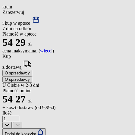
krem
Zarezerwuj
i kup w aptece
7 dni na odbiór
Płatność w aptece
54
29
zł
cena maksymalna. (
więcej
)
Kup
z dostawą
O sprzedawcy
O sprzedawcy
U Ciebie w 2-3 dni
Płatność online
54
27
zł
+ koszt dostawy (od
9,99zł
)
Ilość
Dodaj do koszyka