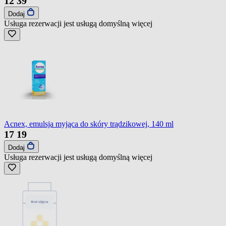
12
39
Dodaj
Usługa rezerwacji jest usługą domyślną
więcej
Acnex, emulsja myjąca do skóry trądzikowej, 140 ml
17
19
Dodaj
Usługa rezerwacji jest usługą domyślną
więcej