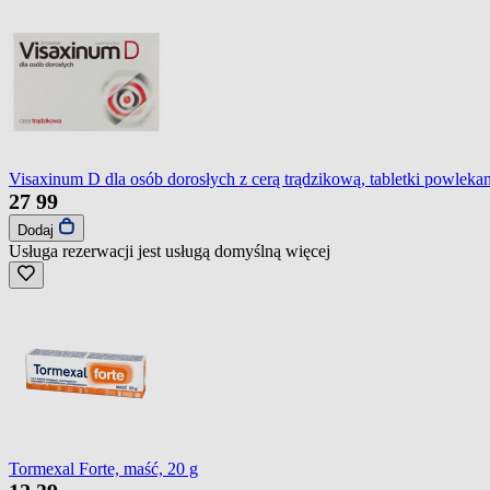
Visaxinum D dla osób dorosłych z cerą trądzikową, tabletki powlekane
27
99
Dodaj
Usługa rezerwacji jest usługą domyślną
więcej
Tormexal Forte, maść, 20 g