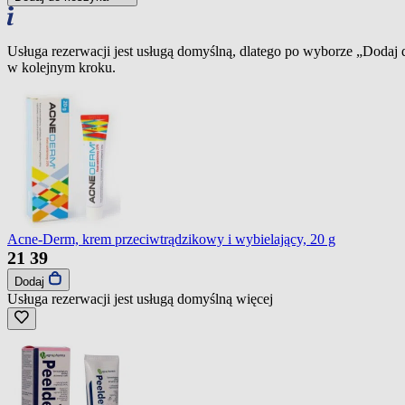
Usługa rezerwacji jest usługą domyślną, dlatego po wyborze „Dodaj
w kolejnym kroku.
Acne-Derm, krem przeciwtrądzikowy i wybielający, 20 g
21
39
Dodaj
Usługa rezerwacji jest usługą domyślną
więcej