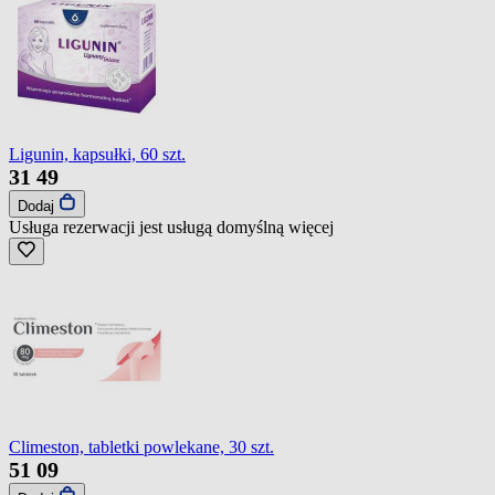
Ligunin, kapsułki, 60 szt.
31
49
Dodaj
Usługa rezerwacji jest usługą domyślną
więcej
Climeston, tabletki powlekane, 30 szt.
51
09