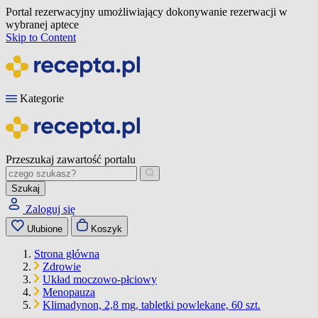
Portal rezerwacyjny umożliwiający dokonywanie rezerwacji w
wybranej aptece
Skip to Content
Kategorie
Przeszukaj zawartość portalu
Szukaj
Zaloguj się
Ulubione
Koszyk
Strona główna
Zdrowie
Układ moczowo-płciowy
Menopauza
Klimadynon, 2,8 mg, tabletki powlekane, 60 szt.