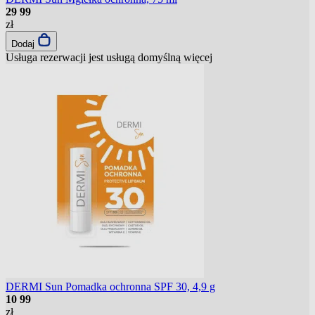
29
99
zł
Dodaj
Usługa rezerwacji jest usługą domyślną
więcej
DERMI Sun Pomadka ochronna SPF 30, 4,9 g
10
99
zł