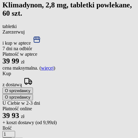
Klimadynon, 2,8 mg, tabletki powlekane,
60 szt.
tabletki
Zarezerwuj
i kup w aptece
7 dni na odbiór
Płatność w aptece
39
99
zł
cena maksymalna. (
więcej
)
Kup
z dostawą
O sprzedawcy
O sprzedawcy
U Ciebie w 2-3 dni
Płatność online
39
93
zł
+ koszt dostawy (od
9,99zł
)
Ilość