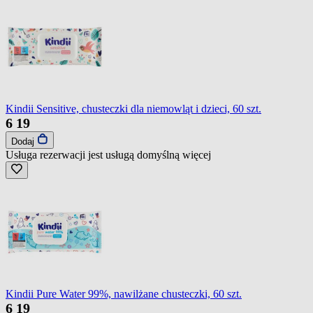
Kindii Sensitive, chusteczki dla niemowląt i dzieci, 60 szt.
6
19
Dodaj
Usługa rezerwacji jest usługą domyślną
więcej
Kindii Pure Water 99%, nawilżane chusteczki, 60 szt.
6
19