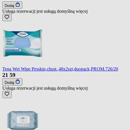
Dodaj
Usługa rezerwacji jest usługą domyślną
więcej
Tena Wet Wipe Proskin,chust.,48x2szt,duopack,PROM.726/20
21
59
Dodaj
Usługa rezerwacji jest usługą domyślną
więcej