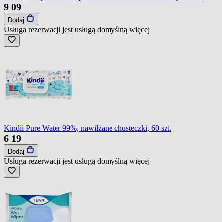
9
09
Dodaj
Usługa rezerwacji jest usługą domyślną
więcej
Kindii Pure Water 99%, nawilżane chusteczki, 60 szt.
6
19
Dodaj
Usługa rezerwacji jest usługą domyślną
więcej