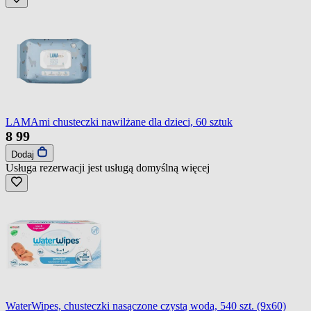
LAMAmi chusteczki nawilżane dla dzieci, 60 sztuk
8
99
Dodaj
Usługa rezerwacji jest usługą domyślną
więcej
WaterWipes, chusteczki nasączone czystą wodą, 540 szt. (9x60)