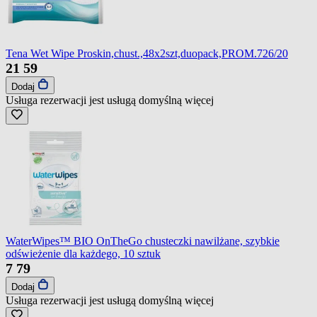
Tena Wet Wipe Proskin,chust.,48x2szt,duopack,PROM.726/20
21
59
Dodaj
Usługa rezerwacji jest usługą domyślną
więcej
WaterWipes™ BIO OnTheGo chusteczki nawilżane, szybkie
odświeżenie dla każdego, 10 sztuk
7
79
Dodaj
Usługa rezerwacji jest usługą domyślną
więcej