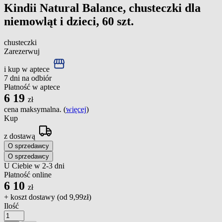
Kindii Natural Balance, chusteczki dla
niemowląt i dzieci, 60 szt.
chusteczki
Zarezerwuj
i kup w aptece
7 dni na odbiór
Płatność w aptece
6
19
zł
cena maksymalna. (
więcej
)
Kup
z dostawą
O sprzedawcy
O sprzedawcy
U Ciebie w 2-3 dni
Płatność online
6
10
zł
+ koszt dostawy (od
9,99zł
)
Ilość