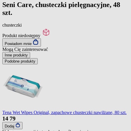
Seni Care, chusteczki pielęgnacyjne, 48
szt.
chusteczki
Produkt niedostępny
Powiadom mnie
Mogą Cię zainteresować
Inne produkty
Podobne produkty
Tena Wet Wipes Original, zapachowe chusteczki nawilżane, 80 szt.
14
79
Dodaj