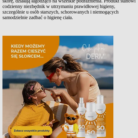
skórę, działają łagodząco na wszelkie podrażnienia. Produkt stanowi
Opis produktu
codzienny niezbędnik w utrzymaniu prawidłowej higieny,
szczególnie u osób starszych, schorowanych i niemogących
samodzielnie zadbać o higienę ciała.