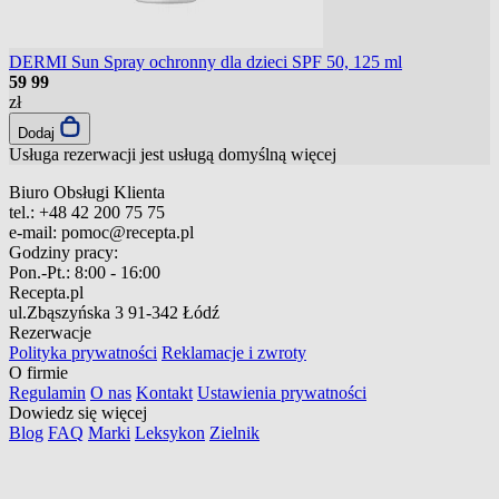
DERMI Sun Spray ochronny dla dzieci SPF 50, 125 ml
59
99
zł
Dodaj
Usługa rezerwacji jest usługą domyślną
więcej
Biuro Obsługi Klienta
tel.:
+48 42 200 75 75
e-mail:
pomoc@recepta.pl
Godziny pracy:
Pon.-Pt.:
8:00 - 16:00
Recepta.pl
ul.Zbąszyńska 3
91-342 Łódź
Rezerwacje
Polityka prywatności
Reklamacje i zwroty
O firmie
Regulamin
O nas
Kontakt
Ustawienia prywatności
Dowiedz się więcej
Blog
FAQ
Marki
Leksykon
Zielnik