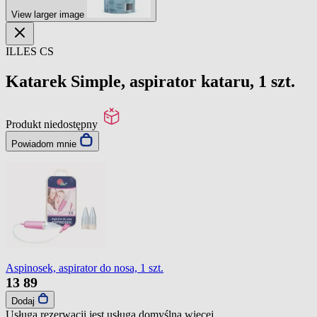
View larger image
ILLES CS
Katarek Simple, aspirator kataru, 1 szt.
Produkt niedostępny
Powiadom mnie
Aspinosek, aspirator do nosa, 1 szt.
13
89
Dodaj
Usługa rezerwacji jest usługą domyślną
więcej