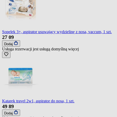
Sopelek 3+, aspirator usuwający wydzielinę z nosa, vaccum, 1 szt.
27
09
Dodaj
Usługa rezerwacji jest usługą domyślną
więcej
Katarek travel 2w1, aspirator do nosa, 1 szt.
49
89
Dodaj