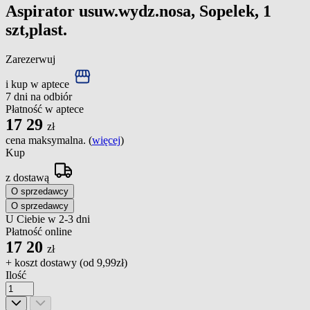
Aspirator usuw.wydz.nosa, Sopelek, 1
szt,plast.
Zarezerwuj
i kup w aptece
7 dni na odbiór
Płatność w aptece
17
29
zł
cena maksymalna. (
więcej
)
Kup
z dostawą
O sprzedawcy
O sprzedawcy
U Ciebie w 2-3 dni
Płatność online
17
20
zł
+ koszt dostawy (od
9,99zł
)
Ilość