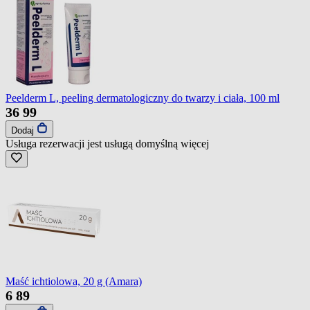
Peelderm L, peeling dermatologiczny do twarzy i ciała, 100 ml
36
99
Dodaj
Usługa rezerwacji jest usługą domyślną
więcej
Maść ichtiolowa, 20 g (Amara)
6
89