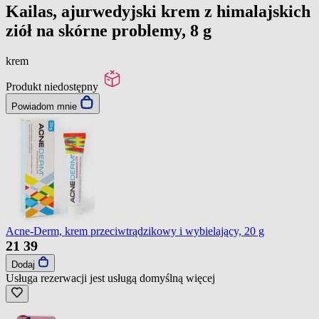
Kailas, ajurwedyjski krem z himalajskich
ziół na skórne problemy, 8 g
krem
Produkt niedostępny
Powiadom mnie
Acne-Derm, krem przeciwtrądzikowy i wybielający, 20 g
21
39
Dodaj
Usługa rezerwacji jest usługą domyślną
więcej