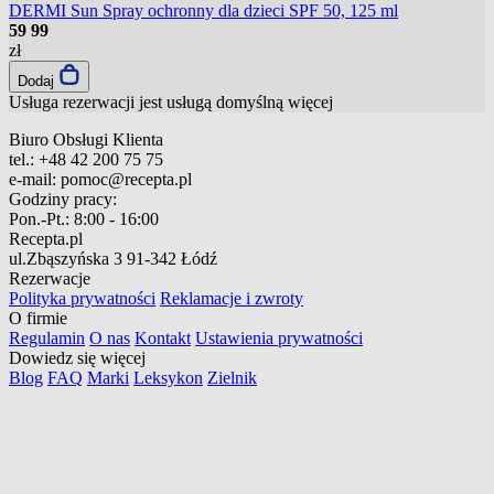
DERMI Sun Spray ochronny dla dzieci SPF 50, 125 ml
59
99
zł
Dodaj
Usługa rezerwacji jest usługą domyślną
więcej
Biuro Obsługi Klienta
tel.:
+48 42 200 75 75
e-mail:
pomoc@recepta.pl
Godziny pracy:
Pon.-Pt.:
8:00 - 16:00
Recepta.pl
ul.Zbąszyńska 3
91-342 Łódź
Rezerwacje
Polityka prywatności
Reklamacje i zwroty
O firmie
Regulamin
O nas
Kontakt
Ustawienia prywatności
Dowiedz się więcej
Blog
FAQ
Marki
Leksykon
Zielnik