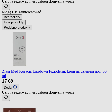
Usługa rezerwacji jest usługą domyślną
więcej
Mogą Cię zainteresować
Bestsellery
Inne produkty
Podobne produkty
Ziaja Med Kuracja Lipidowa Fizjoderm, krem na dzień/na noc, 50
ml
17
69
Dodaj
Usługa rezerwacji jest usługą domyślną
więcej