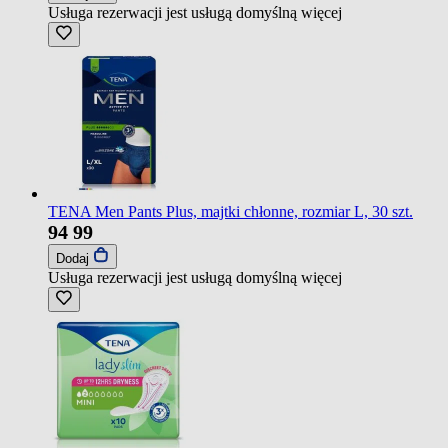
Usługa rezerwacji jest usługą domyślną
więcej
TENA Men Pants Plus, majtki chłonne, rozmiar L, 30 szt.
94
99
Dodaj
Usługa rezerwacji jest usługą domyślną
więcej