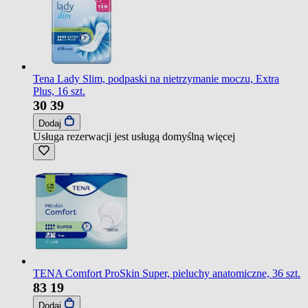
Tena Lady Slim, podpaski na nietrzymanie moczu, Extra
Plus, 16 szt.
30
39
Dodaj
Usługa rezerwacji jest usługą domyślną
więcej
TENA Comfort ProSkin Super, pieluchy anatomiczne, 36 szt.
83
19
Dodaj