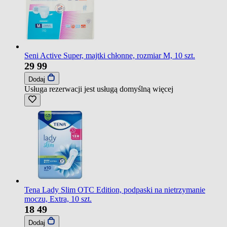
Seni Active Super, majtki chłonne, rozmiar M, 10 szt.
29
99
Dodaj
Usługa rezerwacji jest usługą domyślną
więcej
Tena Lady Slim OTC Edition, podpaski na nietrzymanie
moczu, Extra, 10 szt.
18
49
Dodaj