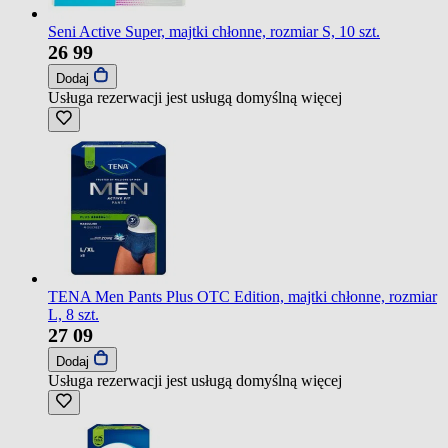
Seni Active Super, majtki chłonne, rozmiar S, 10 szt.
26
99
Dodaj
Usługa rezerwacji jest usługą domyślną
więcej
TENA Men Pants Plus OTC Edition, majtki chłonne, rozmiar
L, 8 szt.
27
09
Dodaj
Usługa rezerwacji jest usługą domyślną
więcej