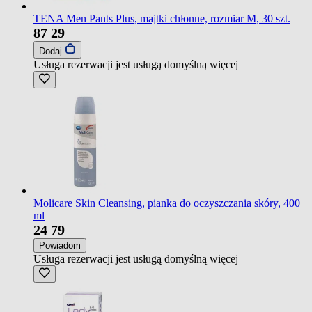
TENA Men Pants Plus, majtki chłonne, rozmiar M, 30 szt.
87
29
Dodaj
Usługa rezerwacji jest usługą domyślną
więcej
Molicare Skin Cleansing, pianka do oczyszczania skóry, 400
ml
24
79
Powiadom
Usługa rezerwacji jest usługą domyślną
więcej