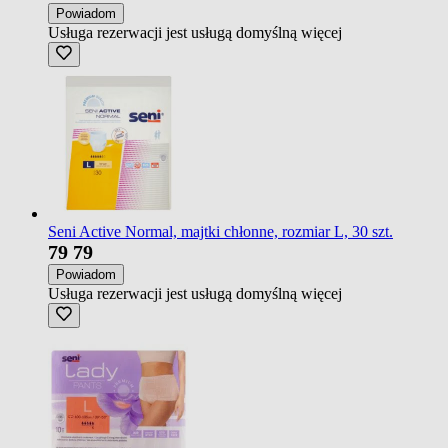
Powiadom
Usługa rezerwacji jest usługą domyślną
więcej
Seni Active Normal, majtki chłonne, rozmiar L, 30 szt.
79
79
Powiadom
Usługa rezerwacji jest usługą domyślną
więcej