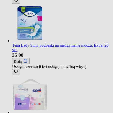
Tena Lady Slim, podpaski na nietrzymanie moczu, Extra, 20
szt.
35
00
Dodaj
Usługa rezerwacji jest usługą domyślną
więcej