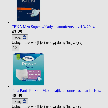
TENA Men Super, wkłady anatomiczne, level 3, 20 szt.
43
29
Dodaj
Usługa rezerwacji jest usługą domyślną
więcej
Tena Pants ProSkin Maxi, majtki chłonne, rozmiar L, 10 szt.
48
49
Dodaj
Usługa rezerwacji jest usługą domyślną
więcej