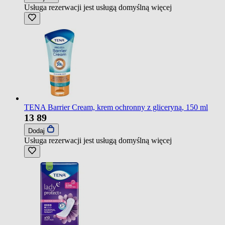
Usługa rezerwacji jest usługą domyślną
więcej
TENA Barrier Cream, krem ochronny z gliceryną, 150 ml
13
89
Dodaj
Usługa rezerwacji jest usługą domyślną
więcej