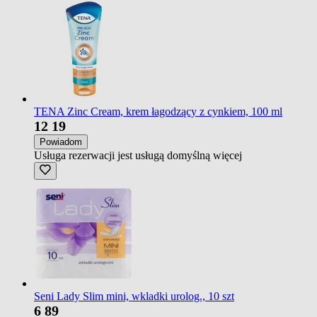
TENA Zinc Cream, krem łagodzący z cynkiem, 100 ml
12
19
Powiadom
Usługa rezerwacji jest usługą domyślną
więcej
Seni Lady Slim mini, wkladki urolog., 10 szt
6
89