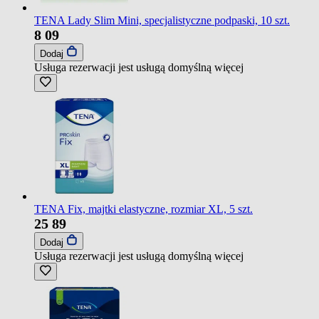
TENA Lady Slim Mini, specjalistyczne podpaski, 10 szt.
8
09
Dodaj
Usługa rezerwacji jest usługą domyślną
więcej
TENA Fix, majtki elastyczne, rozmiar XL, 5 szt.
25
89
Dodaj
Usługa rezerwacji jest usługą domyślną
więcej