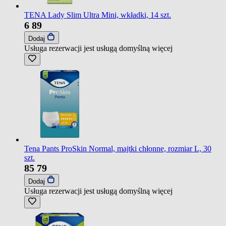
TENA Lady Slim Ultra Mini, wkładki, 14 szt.
6
89
Dodaj
Usługa rezerwacji jest usługą domyślną
więcej
Tena Pants ProSkin Normal, majtki chłonne, rozmiar L, 30
szt.
85
79
Dodaj
Usługa rezerwacji jest usługą domyślną
więcej