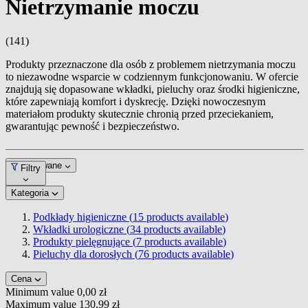
Nietrzymanie moczu
(141)
Produkty przeznaczone dla osób z problemem nietrzymania moczu
to niezawodne wsparcie w codziennym funkcjonowaniu. W ofercie
znajdują się dopasowane wkładki, pieluchy oraz środki higieniczne,
które zapewniają komfort i dyskrecję. Dzięki nowoczesnym
materiałom produkty skutecznie chronią przed przeciekaniem,
gwarantując pewność i bezpieczeństwo.
Dopasowane
Filtry
Kategoria
Podkłady higieniczne (
15
products available
)
Wkładki urologiczne (
34
products available
)
Produkty pielęgnujące (
7
products available
)
Pieluchy dla dorosłych (
76
products available
)
Cena
Minimum value
0,00 zł
Maximum value
130,99 zł