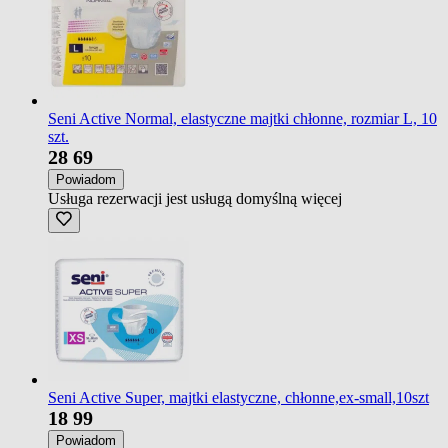
Seni Active Normal, elastyczne majtki chłonne, rozmiar L, 10
szt.
28
69
Powiadom
Usługa rezerwacji jest usługą domyślną
więcej
Seni Active Super, majtki elastyczne, chłonne,ex-small,10szt
18
99
Powiadom