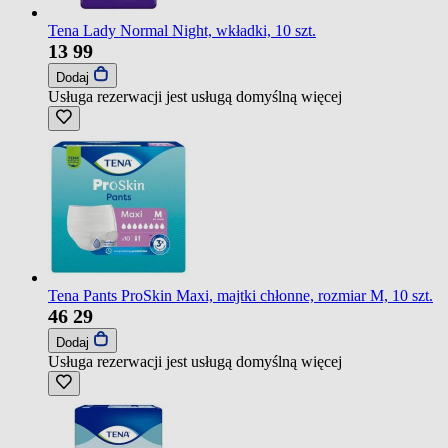
Tena Lady Normal Night, wkładki, 10 szt.
13
99
Dodaj
Usługa rezerwacji jest usługą domyślną
więcej
Tena Pants ProSkin Maxi, majtki chłonne, rozmiar M, 10 szt.
46
29
Dodaj
Usługa rezerwacji jest usługą domyślną
więcej