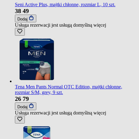
Seni Active Plus, majtki chłonne, rozmiar L, 10 szt.
38
49
Dodaj
Usługa rezerwacji jest usługą domyślną
więcej
Tena Men Pants Normal OTC Edition, majtki chłonne,
rozmiar S/M, grey, 9 szt.
26
79
Dodaj
Usługa rezerwacji jest usługą domyślną
więcej