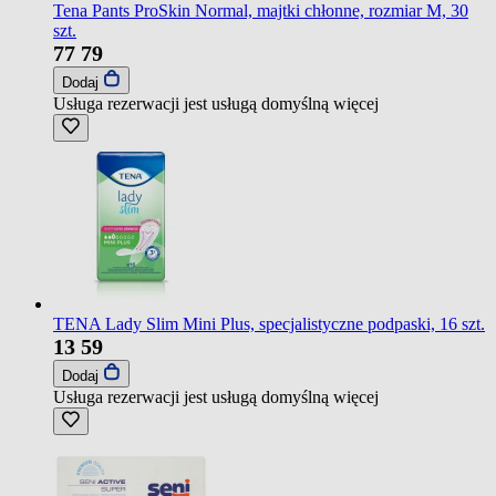
Tena Pants ProSkin Normal, majtki chłonne, rozmiar M, 30
szt.
77
79
Dodaj
Usługa rezerwacji jest usługą domyślną
więcej
TENA Lady Slim Mini Plus, specjalistyczne podpaski, 16 szt.
13
59
Dodaj
Usługa rezerwacji jest usługą domyślną
więcej