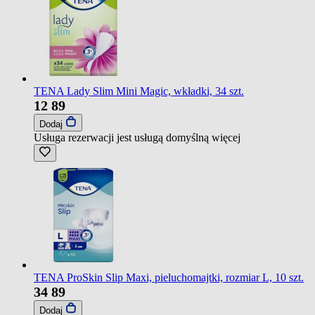
TENA Lady Slim Mini Magic, wkładki, 34 szt.
12
89
Dodaj
Usługa rezerwacji jest usługą domyślną
więcej
TENA ProSkin Slip Maxi, pieluchomajtki, rozmiar L, 10 szt.
34
89
Dodaj