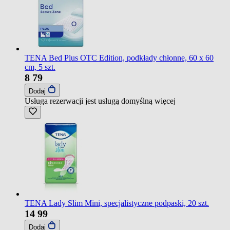
TENA Bed Plus OTC Edition, podkłady chłonne, 60 x 60
cm, 5 szt.
8
79
Dodaj
Usługa rezerwacji jest usługą domyślną
więcej
TENA Lady Slim Mini, specjalistyczne podpaski, 20 szt.
14
99
Dodaj