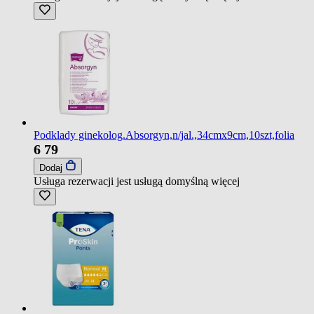
Podklady ginekolog.Absorgyn,n/jal.,34cmx9cm,10szt,folia
6
79
Dodaj
Usługa rezerwacji jest usługą domyślną
więcej