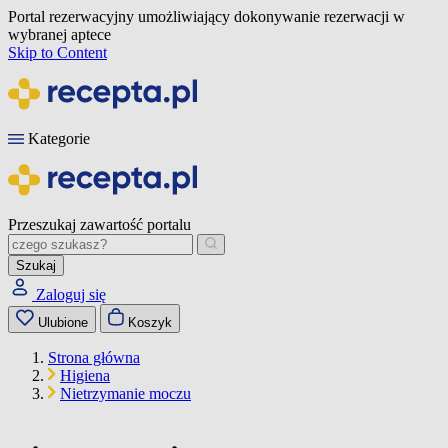
Portal rezerwacyjny umożliwiający dokonywanie rezerwacji w
wybranej aptece
Skip to Content
Kategorie
Przeszukaj zawartość portalu
Szukaj
Zaloguj się
Ulubione
Koszyk
Strona główna
Higiena
Nietrzymanie moczu