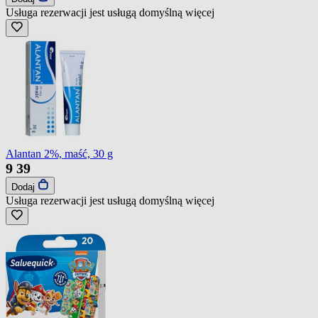
Usługa rezerwacji jest usługą domyślną
więcej
Alantan 2%, maść, 30 g
9
39
Dodaj
Usługa rezerwacji jest usługą domyślną
więcej