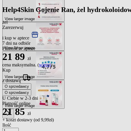
Help4Skin Gojenie Ran, żel hydrokoloidowy
View larger image
żel
Zarezerwuj
i kup w aptece
7 dni na odbiór
View larger image
Płatność w aptece
21
89
zł
cena maksymalna. (
więcej
)
Kup
View larger image
z dostawą
O sprzedawcy
O sprzedawcy
U Ciebie w 2-3 dni
Płatność online
View larger image
21
85
zł
+ koszt dostawy (od
9,99zł
)
Ilość