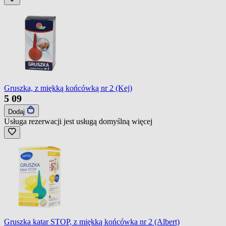
Gruszka, z miękką końcówką nr 2 (Kej)
5
09
Dodaj
Usługa rezerwacji jest usługą domyślną
więcej
Gruszka katar STOP, z miękką końcówka nr 2 (Albert)