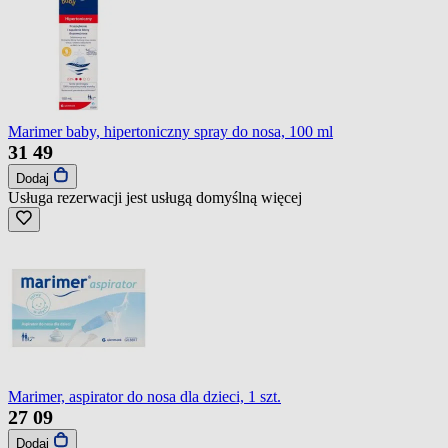
Marimer baby, hipertoniczny spray do nosa, 100 ml
31
49
Dodaj
Usługa rezerwacji jest usługą domyślną
więcej
Marimer, aspirator do nosa dla dzieci, 1 szt.
27
09
Dodaj