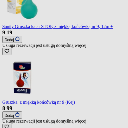
Sanity Gruszka katar STOP, z miękką końcówką nr 9, 12m +
9
19
Dodaj
Usługa rezerwacji jest usługą domyślną
więcej
Gruszka, z miękką końcówką nr 9 (Kej)
8
99
Dodaj
Usługa rezerwacji jest usługą domyślną
więcej