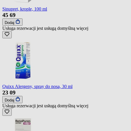
Sinupret, krople, 100 ml
45
69
Dodaj
Usługa rezerwacji jest usługą domyślną
więcej
Quixx Alergeny, spray do nosa, 30 ml
23
09
Dodaj
Usługa rezerwacji jest usługą domyślną
więcej