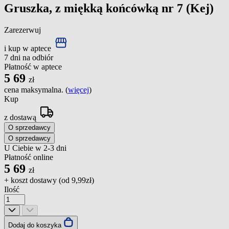
Gruszka, z miękką końcówką nr 7 (Kej)
Zarezerwuj
i kup w aptece
7 dni na odbiór
Płatność w aptece
5
69
zł
cena maksymalna. (
więcej
)
Kup
z dostawą
O sprzedawcy
O sprzedawcy
U Ciebie w 2-3 dni
Płatność online
5
69
zł
+ koszt dostawy (od
9,99zł
)
Ilość
Dodaj do koszyka