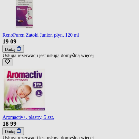
RenoPuren Zatoki Junior, płyn, 120 ml
19
09
Dodaj
Usługa rezerwacji jest usługą domyślną
więcej
Aromactiv+, plastry, 5 szt.
18
99
Dodaj
Usługa rezerwacji jest usługą domyślną
więcej