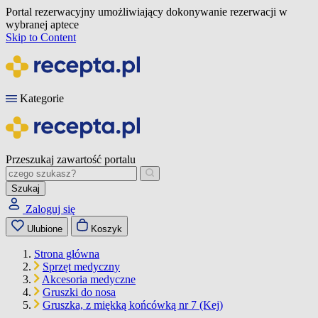
Portal rezerwacyjny umożliwiający dokonywanie rezerwacji w
wybranej aptece
Skip to Content
Kategorie
Przeszukaj zawartość portalu
Szukaj
Zaloguj się
Ulubione
Koszyk
Strona główna
Sprzęt medyczny
Akcesoria medyczne
Gruszki do nosa
Gruszka, z miękką końcówką nr 7 (Kej)