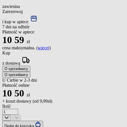
zawiesina
Zarezerwuj
i kup w aptece
7 dni na odbiór
Płatność w aptece
10
59
zł
cena maksymalna. (
więcej
)
Kup
z dostawą
O sprzedawcy
O sprzedawcy
U Ciebie w 2-3 dni
Płatność online
10
50
zł
+ koszt dostawy (od
9,99zł
)
Ilość
Dodaj do koszyka