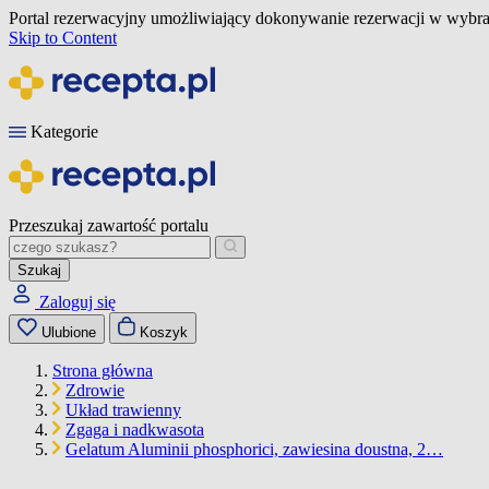
Portal rezerwacyjny umożliwiający dokonywanie rezerwacji w wybra
Skip to Content
Kategorie
Przeszukaj zawartość portalu
Szukaj
Zaloguj się
Ulubione
Koszyk
Strona główna
Zdrowie
Układ trawienny
Zgaga i nadkwasota
Gelatum Aluminii phosphorici, zawiesina doustna, 2…