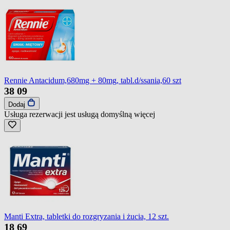
Rennie Antacidum,680mg + 80mg, tabl.d/ssania,60 szt
38
09
Dodaj
Usługa rezerwacji jest usługą domyślną
więcej
Manti Extra, tabletki do rozgryzania i żucia, 12 szt.
18
69