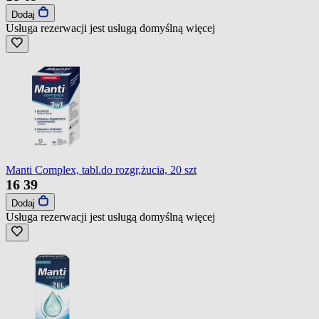
Dodaj
Usługa rezerwacji jest usługą domyślną
więcej
Manti Complex, tabl.do rozgr,żucia, 20 szt
16
39
Dodaj
Usługa rezerwacji jest usługą domyślną
więcej