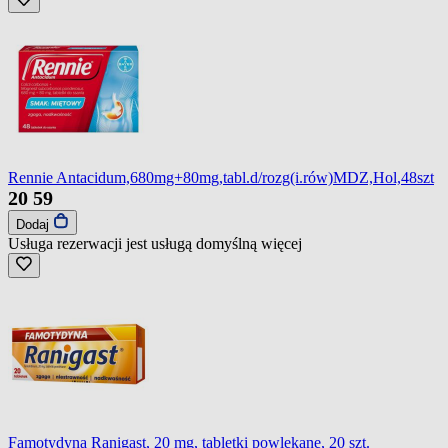
Rennie Antacidum,680mg+80mg,tabl.d/rozg(i.rów)MDZ,Hol,48szt
20
59
Dodaj
Usługa rezerwacji jest usługą domyślną
więcej
Famotydyna Ranigast, 20 mg, tabletki powlekane, 20 szt.