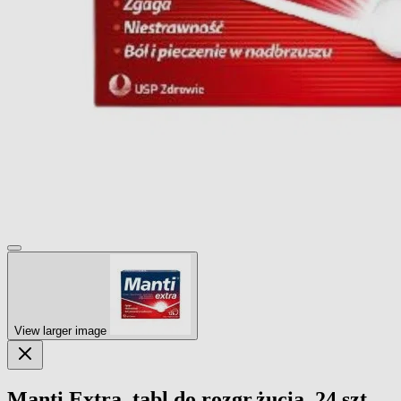
View larger image
Manti Extra, tabl.do rozgr,żucia, 24 szt