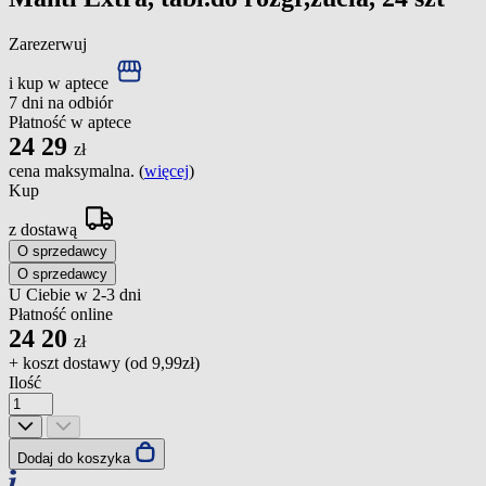
Zarezerwuj
i kup w aptece
7 dni na odbiór
Płatność w aptece
24
29
zł
cena maksymalna. (
więcej
)
Kup
z dostawą
O sprzedawcy
O sprzedawcy
U Ciebie w 2-3 dni
Płatność online
24
20
zł
+ koszt dostawy (od
9,99zł
)
Ilość
Dodaj do koszyka