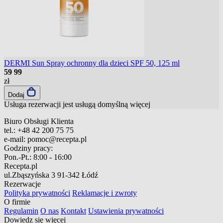
DERMI Sun Spray ochronny dla dzieci SPF 50, 125 ml
59
99
zł
Dodaj
Usługa rezerwacji jest usługą domyślną
więcej
Biuro Obsługi Klienta
tel.:
+48 42 200 75 75
e-mail:
pomoc@recepta.pl
Godziny pracy:
Pon.-Pt.:
8:00 - 16:00
Recepta.pl
ul.Zbąszyńska 3
91-342 Łódź
Rezerwacje
Polityka prywatności
Reklamacje i zwroty
O firmie
Regulamin
O nas
Kontakt
Ustawienia prywatności
Dowiedz się więcej