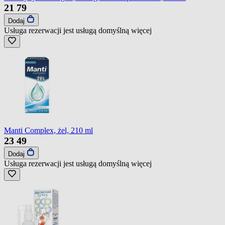
21
79
Dodaj
Usługa rezerwacji jest usługą domyślną
więcej
Manti Complex, żel, 210 ml
23
49
Dodaj
Usługa rezerwacji jest usługą domyślną
więcej