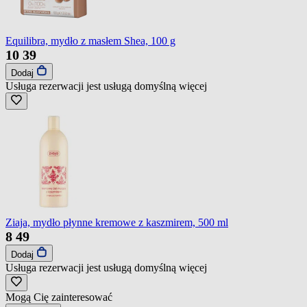
Equilibra, mydło z masłem Shea, 100 g
10
39
Dodaj
Usługa rezerwacji jest usługą domyślną
więcej
Ziaja, mydło płynne kremowe z kaszmirem, 500 ml
8
49
Dodaj
Usługa rezerwacji jest usługą domyślną
więcej
Mogą Cię zainteresować