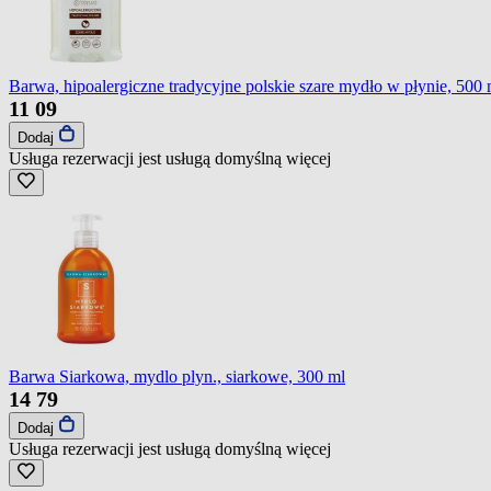
Barwa, hipoalergiczne tradycyjne polskie szare mydło w płynie, 500 
11
09
Dodaj
Usługa rezerwacji jest usługą domyślną
więcej
Barwa Siarkowa, mydlo plyn., siarkowe, 300 ml
14
79
Dodaj
Usługa rezerwacji jest usługą domyślną
więcej