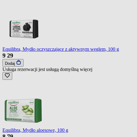
Equilibra, Mydło oczyszczające z aktywnym węglem, 100 g
9
29
Dodaj
Usługa rezerwacji jest usługą domyślną
więcej
Equilibra, Mydło aloesowe, 100 g
8
79