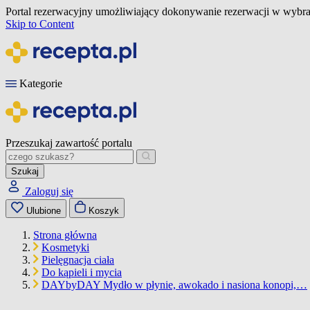
Portal rezerwacyjny umożliwiający dokonywanie rezerwacji w wybra
Skip to Content
Kategorie
Przeszukaj zawartość portalu
Szukaj
Zaloguj się
Ulubione
Koszyk
Strona główna
Kosmetyki
Pielęgnacja ciała
Do kąpieli i mycia
DAYbyDAY Mydło w płynie, awokado i nasiona konopi,…