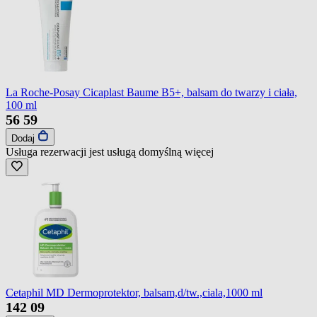
La Roche-Posay Cicaplast Baume B5+, balsam do twarzy i ciała,
100 ml
56
59
Dodaj
Usługa rezerwacji jest usługą domyślną
więcej
Cetaphil MD Dermoprotektor, balsam,d/tw.,ciala,1000 ml
142
09