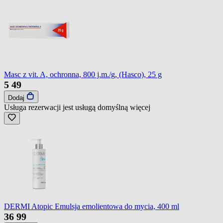
Masc z vit. A, ochronna, 800 j.m./g, (Hasco), 25 g
5
49
Dodaj
Usługa rezerwacji jest usługą domyślną
więcej
DERMI Atopic Emulsja emolientowa do mycia, 400 ml
36
99