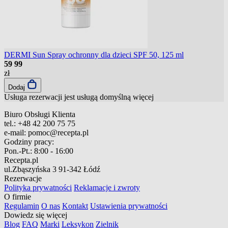
DERMI Sun Spray ochronny dla dzieci SPF 50, 125 ml
59
99
zł
Dodaj
Usługa rezerwacji jest usługą domyślną
więcej
Biuro Obsługi Klienta
tel.:
+48 42 200 75 75
e-mail:
pomoc@recepta.pl
Godziny pracy:
Pon.-Pt.:
8:00 - 16:00
Recepta.pl
ul.Zbąszyńska 3
91-342 Łódź
Rezerwacje
Polityka prywatności
Reklamacje i zwroty
O firmie
Regulamin
O nas
Kontakt
Ustawienia prywatności
Dowiedz się więcej
Blog
FAQ
Marki
Leksykon
Zielnik