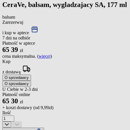
CeraVe, balsam, wygladzajacy SA, 177 ml
balsam
Zarezerwuj
i kup w aptece
7 dni na odbiór
Płatność w aptece
65
39
zł
cena maksymalna. (
więcej
)
Kup
z dostawą
O sprzedawcy
O sprzedawcy
U Ciebie w 2-3 dni
Płatność online
65
30
zł
+ koszt dostawy (od
9,99zł
)
Ilość