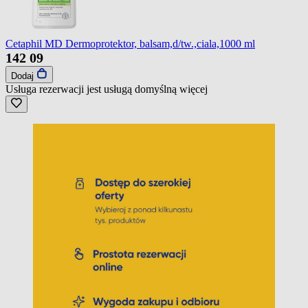
Cetaphil MD Dermoprotektor, balsam,d/tw.,ciala,1000 ml
142
09
Dodaj
Usługa rezerwacji jest usługą domyślną
więcej