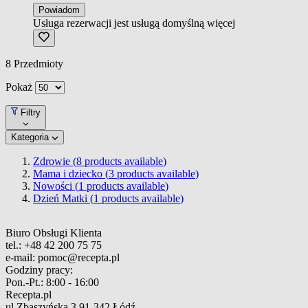
Powiadom
Usługa rezerwacji jest usługą domyślną
więcej
8
Przedmioty
Pokaż
Filtry
Kategoria
Zdrowie (
8
products available
)
Mama i dziecko (
3
products available
)
Nowości (
1
products available
)
Dzień Matki (
1
products available
)
Biuro Obsługi Klienta
tel.:
+48 42 200 75 75
e-mail:
pomoc@recepta.pl
Godziny pracy:
Pon.-Pt.:
8:00 - 16:00
Recepta.pl
ul.Zbąszyńska 3
91-342 Łódź