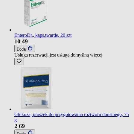
EnteroDr., kaps.twarde, 20 szt
10
49
Dodaj
Usługa rezerwacji jest usługą domyślną
więcej
Glukoza, proszek do przygotowania roztworu doustnego, 75
g
2
69
Dodaj