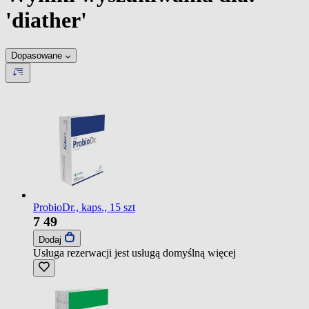
'diather'
Dopasowane
ProbioDr., kaps., 15 szt
7
49
Dodaj
Usługa rezerwacji jest usługą domyślną
więcej