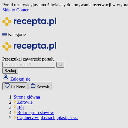
Portal rezerwacyjny umożliwiający dokonywanie rezerwacji w wybra
Skip to Content
Kategorie
Przeszukaj zawartość portalu
Szukaj
Zaloguj się
Ulubione
Koszyk
Strona główna
Zdrowie
Ból
Ból mięśni i stawów
Capinerv w plastrach, plast., 5 szt