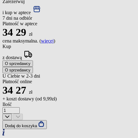
Zarezerwuj
i kup w aptece
7 dni na odbiór
Płatność w aptece
34
29
zł
cena maksymalna. (
więcej
)
Kup
z dostawą
O sprzedawcy
O sprzedawcy
U Ciebie w 2-3 dni
Płatność online
34
27
zł
+ koszt dostawy (od
9,99zł
)
Ilość
Dodaj do koszyka