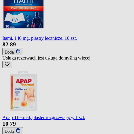
Itami, 140 mg, plastry lecznicze, 10 szt.
82
89
Dodaj
Usługa rezerwacji jest usługą domyślną
więcej
Apap Thermal, plaster rozgrzewający, 1 szt.
10
79
Dodaj