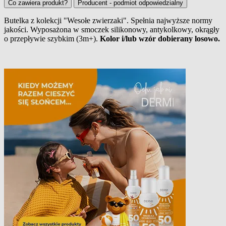
Co zawiera produkt?
Producent - podmiot odpowiedzialny
Butelka z kolekcji "Wesołe zwierzaki". Spełnia najwyższe normy
jakości. Wyposażona w smoczek silikonowy, antykolkowy, okrągły
Opis produktu
o przepływie szybkim (3m+).
Kolor i/lub wzór dobierany losowo.