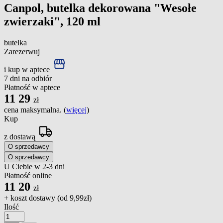
Canpol, butelka dekorowana "Wesołe
zwierzaki", 120 ml
butelka
Zarezerwuj
i kup w aptece
7 dni na odbiór
Płatność w aptece
11
29
zł
cena maksymalna. (
więcej
)
Kup
z dostawą
O sprzedawcy
O sprzedawcy
U Ciebie w 2-3 dni
Płatność online
11
20
zł
+ koszt dostawy (od
9,99zł
)
Ilość