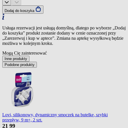
Dodaj do koszyka
Usługa rezerwacji jest usługą domyślną, dlatego po wyborze „Dodaj
do koszyka” produkt zostanie dodany w cenie oznaczonej przy
„Zarezerwuj i kup w aptece”. Zmiana na aptekę wysyłkową będzie
możliwa w kolejnym kroku.
Mogą Cię zainteresować
Inne produkty
Podobne produkty
Lovi, silikonowy, dynamiczny smoczek na butelkę, szybki
przepływ, 9 m+, 2 szt.
21
99