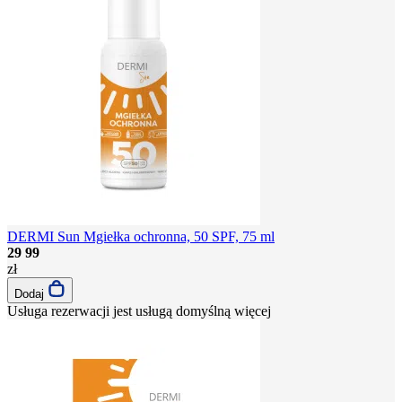
DERMI Sun Mgiełka ochronna, 50 SPF, 75 ml
29
99
zł
Dodaj
Usługa rezerwacji jest usługą domyślną
więcej