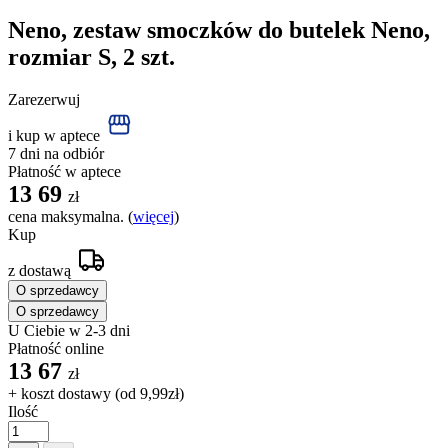
Neno, zestaw smoczków do butelek Neno,
rozmiar S, 2 szt.
Zarezerwuj
i kup w aptece
7 dni na odbiór
Płatność w aptece
13
69
zł
cena maksymalna. (
więcej
)
Kup
z dostawą
O sprzedawcy
O sprzedawcy
U Ciebie w 2-3 dni
Płatność online
13
67
zł
+ koszt dostawy (od
9,99zł
)
Ilość