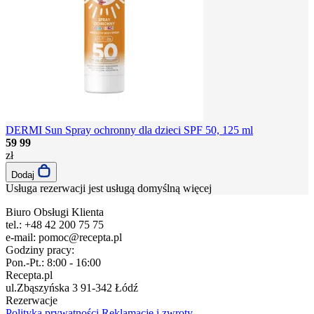
DERMI Sun Spray ochronny dla dzieci SPF 50, 125 ml
59
99
zł
Dodaj
Usługa rezerwacji jest usługą domyślną
więcej
Biuro Obsługi Klienta
tel.:
+48 42 200 75 75
e-mail:
pomoc@recepta.pl
Godziny pracy:
Pon.-Pt.:
8:00 - 16:00
Recepta.pl
ul.Zbąszyńska 3
91-342 Łódź
Rezerwacje
Polityka prywatności
Reklamacje i zwroty