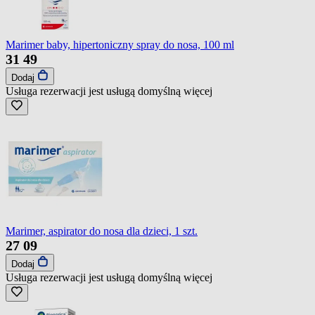
Marimer baby, hipertoniczny spray do nosa, 100 ml
31
49
Dodaj
Usługa rezerwacji jest usługą domyślną
więcej
Marimer, aspirator do nosa dla dzieci, 1 szt.
27
09
Dodaj
Usługa rezerwacji jest usługą domyślną
więcej