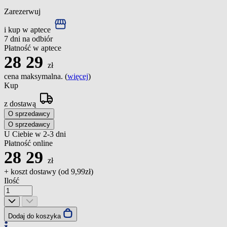
Zarezerwuj
i kup w aptece
7 dni na odbiór
Płatność w aptece
28
29
zł
cena maksymalna. (
więcej
)
Kup
z dostawą
O sprzedawcy
O sprzedawcy
U Ciebie w 2-3 dni
Płatność online
28
29
zł
+ koszt dostawy (od
9,99zł
)
Ilość
Dodaj do koszyka