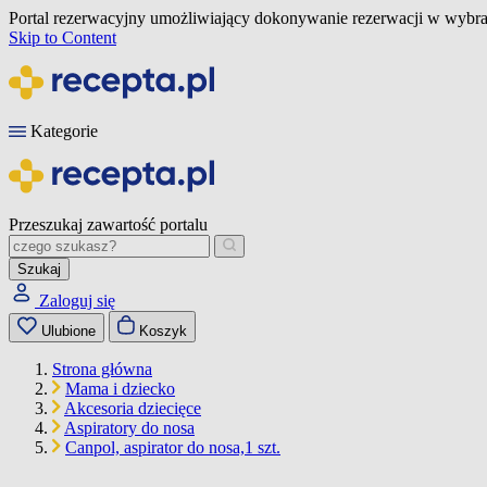
Portal rezerwacyjny umożliwiający dokonywanie rezerwacji w wybra
Skip to Content
Kategorie
Przeszukaj zawartość portalu
Szukaj
Zaloguj się
Ulubione
Koszyk
Strona główna
Mama i dziecko
Akcesoria dziecięce
Aspiratory do nosa
Canpol, aspirator do nosa,1 szt.