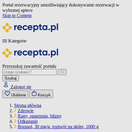
Portal rezerwacyjny umożliwiający dokonywanie rezerwacji w
wybranej aptece
Skip to Content
Kategorie
Przeszukaj zawartość portalu
Szukaj
Zaloguj się
Ulubione
Koszyk
Strona główna
Zdrowie
Rany, oparzenia, blizny
Odkażanie
Borasol, 30 mg/g, roztwór na skórę, 1000 g