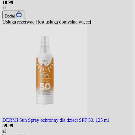
10
99
zł
Dodaj
Usługa rezerwacji jest usługą domyślną
więcej
DERMI Sun Spray ochronny dla dzieci SPF 50, 125 ml
59
99
zł