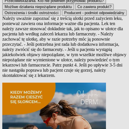
Przeciwwskazania. Kto nie powinien przyjmować produktu?
Możliwe działania niepożądane produktu
Co zawiera produkt?
Ostrzeżenia i środki ostrożności
Producent - podmiot odpowiedzialny
Należy uważnie zapoznać się z treścią ulotki przed zażyciem leku,
ponieważ zawiera ona informacje ważne dla pacjenta. Lek ten
Opis produktu
należy zawsze stosować dokładnie tak, jak to opisano w ulotce dla
pacjenta lub według zaleceń lekarza lub farmaceuty. - Należy
zachować tę ulotkę, aby w razie potrzeby móc ją ponownie
przeczytać. - Jeśli potrzebna jest rada lub dodatkowa informacja,
należy zwrócić się do farmaceuty. - Jeśli u pacjenta wystąpią
jakiekolwiek objawy niepożądane, w tym wszelkie możliwe objawy
niepożądane nie wymienione w ulotce, należy powiedzieć o tym
lekarzowi lub farmaceucie. Patrz punkt 4. Jeśli po upływie 3-5 dni
nie nastąpiła poprawa lub pacjent czuje się gorzej, należy
skontaktować się z lekarzem.