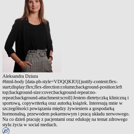
Aleksandra Dziura
#html-body [data-pb-style=VDQQKIO]{justify-content:flex-
start;display:flex;flex-direction:column;background-position:left
top;background-size:cover;background-repeat:no-
repeat;background-attachment:scroll}Jestem dietetyczką kliniczną i
sportową, copywriterką oraz autorką książek. Interesują mnie w
szczególności powiązania między żywieniem a gospodarką
hormonalną, przewodem pokarmowym i pracą układu nerwowego.
Na co dzień pracuję z pacjentami oraz edukuję na temat zdrowego
stylu życia w social mediach.