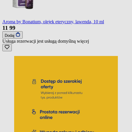
Aroma by Bonatium, olejek eteryczny, lawenda, 10 ml
11
99
Dodaj
Usługa rezerwacji jest usługą domyślną
więcej