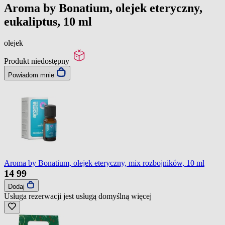
Aroma by Bonatium, olejek eteryczny,
eukaliptus, 10 ml
olejek
Produkt niedostępny
Powiadom mnie
Aroma by Bonatium, olejek eteryczny, mix rozbojników, 10 ml
14
99
Dodaj
Usługa rezerwacji jest usługą domyślną
więcej