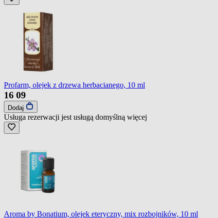
Profarm, olejek z drzewa herbacianego, 10 ml
16
09
Dodaj
Usługa rezerwacji jest usługą domyślną
więcej
Aroma by Bonatium, olejek eteryczny, mix rozbojników, 10 ml