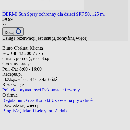
DERMI Sun Spray ochronny dla dzieci SPF 50, 125 ml
59
99
zł
Dodaj
Usługa rezerwacji jest usługą domyślną
więcej
Biuro Obsługi Klienta
tel.:
+48 42 200 75 75
e-mail:
pomoc@recepta.pl
Godziny pracy:
Pon.-Pt.:
8:00 - 16:00
Recepta.pl
ul.Zbąszyńska 3
91-342 Łódź
Rezerwacje
Polityka prywatności
Reklamacje i zwroty
O firmie
Regulamin
O nas
Kontakt
Ustawienia prywatności
Dowiedz się więcej
Blog
FAQ
Marki
Leksykon
Zielnik