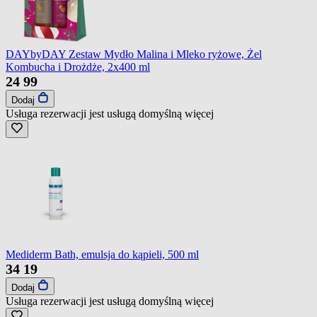
DAYbyDAY Zestaw Mydło Malina i Mleko ryżowe, Żel
Kombucha i Drożdże, 2x400 ml
24
99
Dodaj
Usługa rezerwacji jest usługą domyślną
więcej
Mediderm Bath, emulsja do kąpieli, 500 ml
34
19
Dodaj
Usługa rezerwacji jest usługą domyślną
więcej