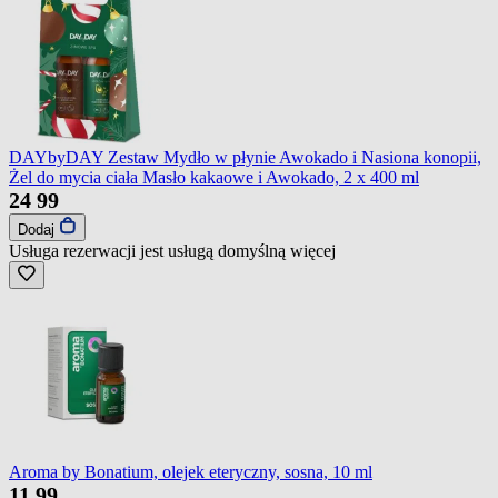
DAYbyDAY Zestaw Mydło w płynie Awokado i Nasiona konopii,
Żel do mycia ciała Masło kakaowe i Awokado, 2 x 400 ml
24
99
Dodaj
Usługa rezerwacji jest usługą domyślną
więcej
Aroma by Bonatium, olejek eteryczny, sosna, 10 ml
11
99