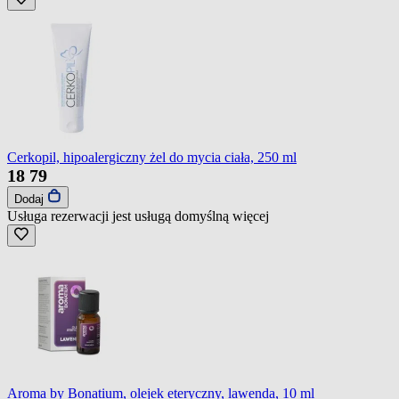
Cerkopil, hipoalergiczny żel do mycia ciała, 250 ml
18
79
Dodaj
Usługa rezerwacji jest usługą domyślną
więcej
Aroma by Bonatium, olejek eteryczny, lawenda, 10 ml