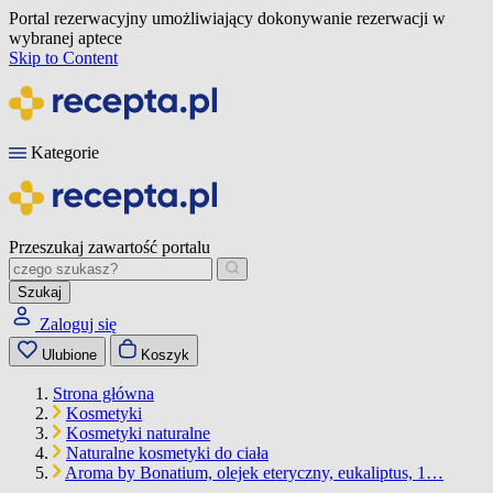
Portal rezerwacyjny umożliwiający dokonywanie rezerwacji w
wybranej aptece
Skip to Content
Kategorie
Przeszukaj zawartość portalu
Szukaj
Zaloguj się
Ulubione
Koszyk
Strona główna
Kosmetyki
Kosmetyki naturalne
Naturalne kosmetyki do ciała
Aroma by Bonatium, olejek eteryczny, eukaliptus, 1…