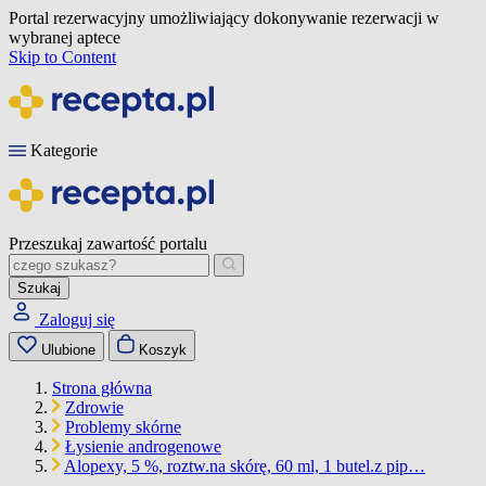
Portal rezerwacyjny umożliwiający dokonywanie rezerwacji w
wybranej aptece
Skip to Content
Kategorie
Przeszukaj zawartość portalu
Szukaj
Zaloguj się
Ulubione
Koszyk
Strona główna
Zdrowie
Problemy skórne
Łysienie androgenowe
Alopexy, 5 %, roztw.na skórę, 60 ml, 1 butel.z pip…