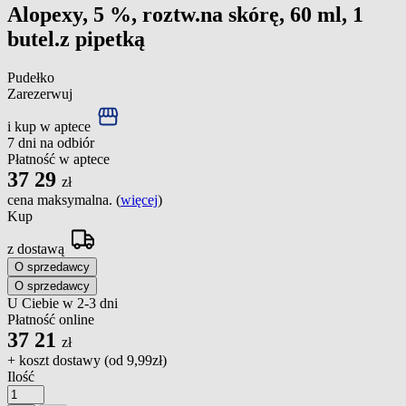
Alopexy, 5 %, roztw.na skórę, 60 ml, 1
butel.z pipetką
Pudełko
Zarezerwuj
i kup w aptece
7 dni na odbiór
Płatność w aptece
37
29
zł
cena maksymalna. (
więcej
)
Kup
z dostawą
O sprzedawcy
O sprzedawcy
U Ciebie w 2-3 dni
Płatność online
37
21
zł
+ koszt dostawy (od
9,99zł
)
Ilość