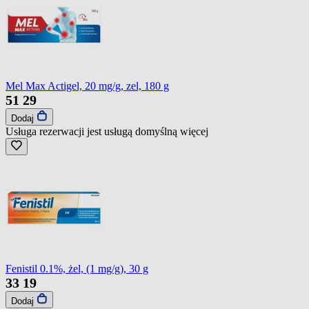
Mel Max Actigel, 20 mg/g, zel, 180 g
51
29
Dodaj
Usługa rezerwacji jest usługą domyślną
więcej
Fenistil 0.1%, żel, (1 mg/g), 30 g
33
19
Dodaj