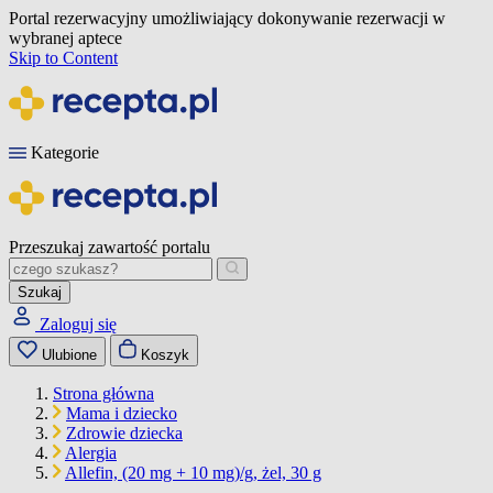
Portal rezerwacyjny umożliwiający dokonywanie rezerwacji w
wybranej aptece
Skip to Content
Kategorie
Przeszukaj zawartość portalu
Szukaj
Zaloguj się
Ulubione
Koszyk
Strona główna
Mama i dziecko
Zdrowie dziecka
Alergia
Allefin, (20 mg + 10 mg)/g, żel, 30 g