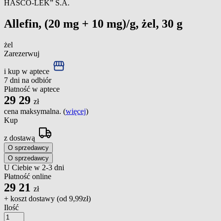
HASCO-LEK” S.A.
Allefin, (20 mg + 10 mg)/g, żel, 30 g
żel
Zarezerwuj
i kup w aptece
7 dni na odbiór
Płatność w aptece
29
29
zł
cena maksymalna. (
więcej
)
Kup
z dostawą
O sprzedawcy
O sprzedawcy
U Ciebie w 2-3 dni
Płatność online
29
21
zł
+ koszt dostawy (od
9,99zł
)
Ilość