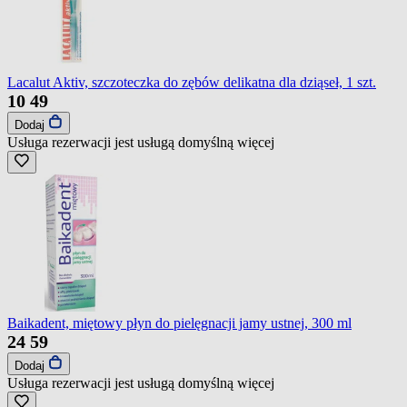
Lacalut Aktiv, szczoteczka do zębów delikatna dla dziąseł, 1 szt.
10
49
Dodaj
Usługa rezerwacji jest usługą domyślną
więcej
Baikadent, miętowy płyn do pielęgnacji jamy ustnej, 300 ml
24
59
Dodaj
Usługa rezerwacji jest usługą domyślną
więcej