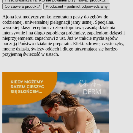
Przeciwwskazania. Kto nie powinien przyjmować produktu?
Co zawiera produkt?
Producent - podmiot odpowiedzialny
Ajona jest medycznym koncentratem pasty do zębów do
codziennej, uniwersalnej pielęgnacji jamy ustnej. Specjalna,
Opis produktu
wysokiej klasy receptura z czterostopniową zasadą działania
intensywnie i na długo zapobiega próchnicy, zapaleniom dziąseł i
nieprzyjemnemu zapachowi z ust. Już w trakcie mycia zębów
poczują Państwo działanie preparatu. Efekt: zdrowe, czyste zęby,
mocne dziąsła, świeży oddech i długo utrzymującą się bardzo
przyjemną świeżość w ustach.