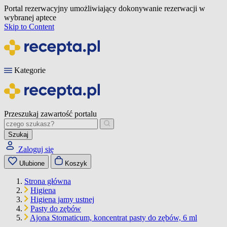
Portal rezerwacyjny umożliwiający dokonywanie rezerwacji w
wybranej aptece
Skip to Content
Kategorie
Przeszukaj zawartość portalu
Szukaj
Zaloguj się
Ulubione
Koszyk
Strona główna
Higiena
Higiena jamy ustnej
Pasty do zębów
Ajona Stomaticum, koncentrat pasty do zębów, 6 ml