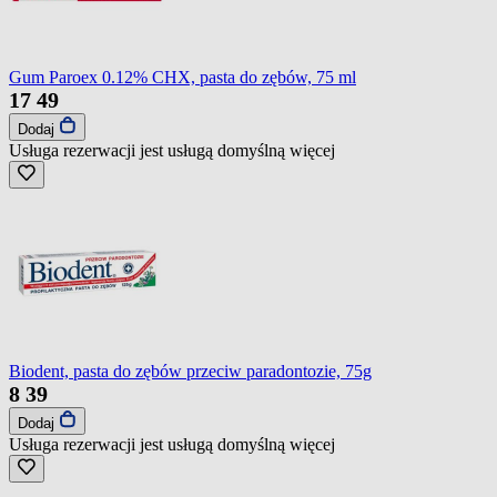
Gum Paroex 0.12% CHX, pasta do zębów, 75 ml
17
49
Dodaj
Usługa rezerwacji jest usługą domyślną
więcej
Biodent, pasta do zębów przeciw paradontozie, 75g
8
39
Dodaj
Usługa rezerwacji jest usługą domyślną
więcej