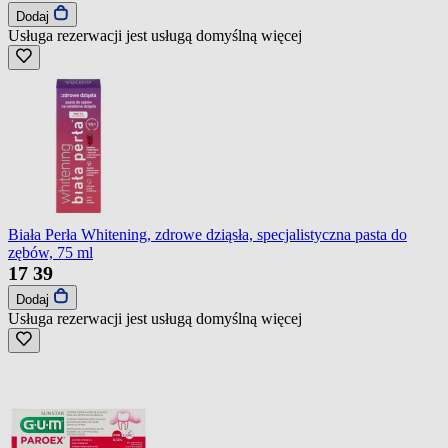
Dodaj
Usługa rezerwacji jest usługą domyślną
więcej
Biała Perła Whitening, zdrowe dziąsła, specjalistyczna pasta do
zębów, 75 ml
17
39
Dodaj
Usługa rezerwacji jest usługą domyślną
więcej