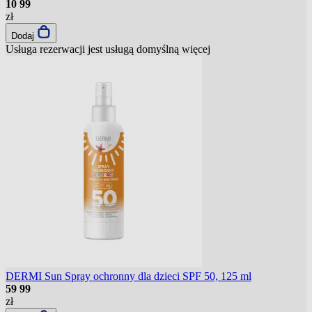
10
99
zł
Dodaj
Usługa rezerwacji jest usługą domyślną
więcej
DERMI Sun Spray ochronny dla dzieci SPF 50, 125 ml
59
99
zł