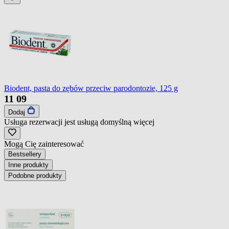
Biodent, pasta do zębów przeciw parodontozie, 125 g
11
09
Dodaj
Usługa rezerwacji jest usługą domyślną
więcej
Mogą Cię zainteresować
Bestsellery
Inne produkty
Podobne produkty