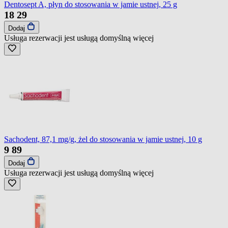
Dentosept A, płyn do stosowania w jamie ustnej, 25 g
18
29
Dodaj
Usługa rezerwacji jest usługą domyślną
więcej
Sachodent, 87,1 mg/g, żel do stosowania w jamie ustnej, 10 g
9
89
Dodaj
Usługa rezerwacji jest usługą domyślną
więcej