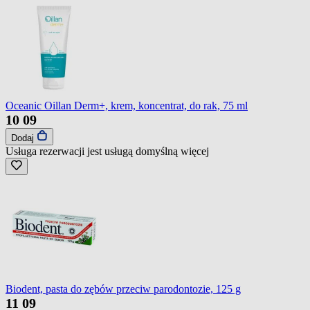
Oceanic Oillan Derm+, krem, koncentrat, do rak, 75 ml
10
09
Dodaj
Usługa rezerwacji jest usługą domyślną
więcej
Biodent, pasta do zębów przeciw parodontozie, 125 g
11
09