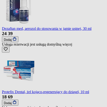
Dezaftan med, aerozol do stosowania w jamie ustnej, 30 ml
24
39
Dodaj
Usługa rezerwacji jest usługą domyślną
więcej
Protefix Dental, żel kojąco-regenerujący do dziąseł, 10 ml
18
69
Dodaj