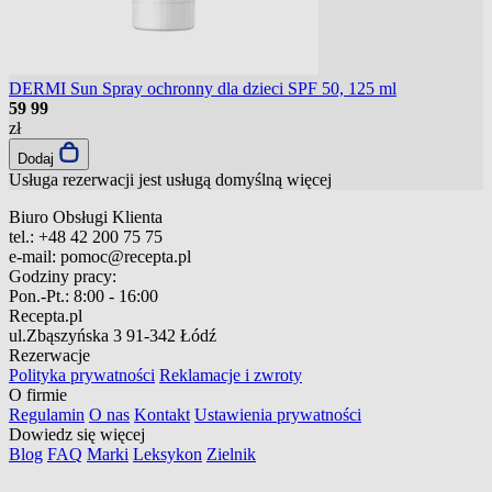
DERMI Sun Spray ochronny dla dzieci SPF 50, 125 ml
59
99
zł
Dodaj
Usługa rezerwacji jest usługą domyślną
więcej
Biuro Obsługi Klienta
tel.:
+48 42 200 75 75
e-mail:
pomoc@recepta.pl
Godziny pracy:
Pon.-Pt.:
8:00 - 16:00
Recepta.pl
ul.Zbąszyńska 3
91-342 Łódź
Rezerwacje
Polityka prywatności
Reklamacje i zwroty
O firmie
Regulamin
O nas
Kontakt
Ustawienia prywatności
Dowiedz się więcej
Blog
FAQ
Marki
Leksykon
Zielnik