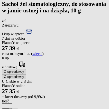
Sachol żel stomatologiczny, do stosowania
w jamie ustnej i na dziąsła, 10 g
żel
Zarezerwuj
i kup w aptece
7 dni na odbiór
Płatność w aptece
27
39
zł
cena maksymalna. (
więcej
)
Kup
z dostawą
O sprzedawcy
O sprzedawcy
U Ciebie w 2-3 dni
Płatność online
27
35
zł
+ koszt dostawy (od
9,99zł
)
Ilość