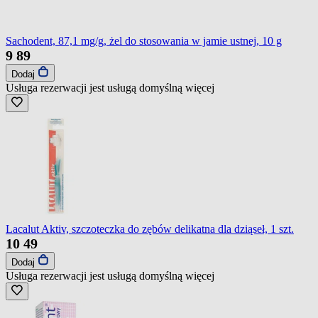
Sachodent, 87,1 mg/g, żel do stosowania w jamie ustnej, 10 g
9
89
Dodaj
Usługa rezerwacji jest usługą domyślną
więcej
Lacalut Aktiv, szczoteczka do zębów delikatna dla dziąseł, 1 szt.
10
49
Dodaj
Usługa rezerwacji jest usługą domyślną
więcej