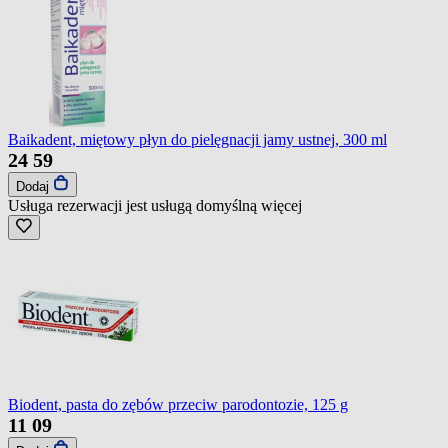
Baikadent, miętowy płyn do pielęgnacji jamy ustnej, 300 ml
24
59
Dodaj
Usługa rezerwacji jest usługą domyślną
więcej
Biodent, pasta do zębów przeciw parodontozie, 125 g
11
09