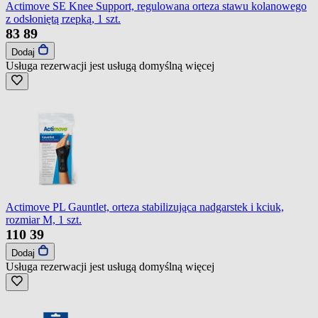
Actimove SE Knee Support, regulowana orteza stawu kolanowego
z odsłoniętą rzepką, 1 szt.
83
89
Dodaj
Usługa rezerwacji jest usługą domyślną
więcej
Actimove PL Gauntlet, orteza stabilizująca nadgarstek i kciuk,
rozmiar M, 1 szt.
110
39
Dodaj
Usługa rezerwacji jest usługą domyślną
więcej