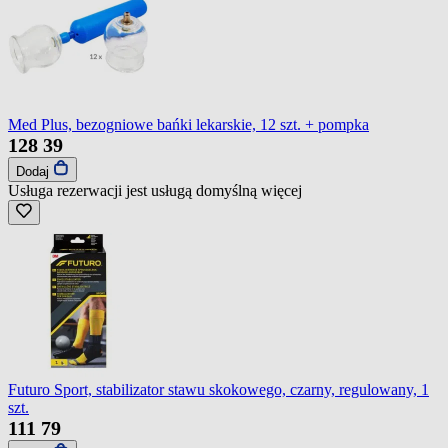
Med Plus, bezogniowe bańki lekarskie, 12 szt. + pompka
128
39
Dodaj
Usługa rezerwacji jest usługą domyślną
więcej
Futuro Sport, stabilizator stawu skokowego, czarny, regulowany, 1
szt.
111
79