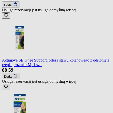
Dodaj
Usługa rezerwacji jest usługą domyślną
więcej
Actimove SE Knee Support, orteza stawu kolanowego z odsłoniętą
rzepką, rozmiar M, 1 szt.
88
59
Dodaj
Usługa rezerwacji jest usługą domyślną
więcej