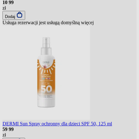
10
99
zł
Dodaj
Usługa rezerwacji jest usługą domyślną
więcej
DERMI Sun Spray ochronny dla dzieci SPF 50, 125 ml
59
99
zł