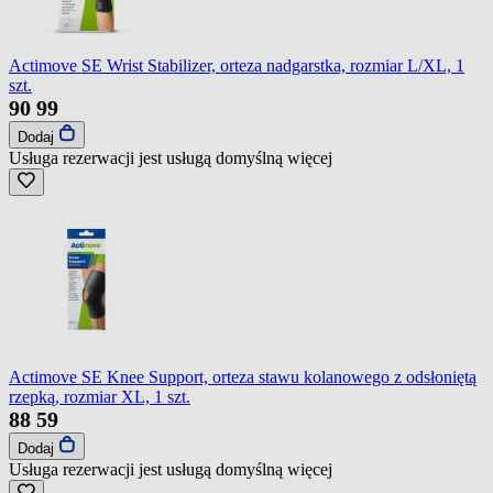
Actimove SE Wrist Stabilizer, orteza nadgarstka, rozmiar L/XL, 1
szt.
90
99
Dodaj
Usługa rezerwacji jest usługą domyślną
więcej
Actimove SE Knee Support, orteza stawu kolanowego z odsłoniętą
rzepką, rozmiar XL, 1 szt.
88
59
Dodaj
Usługa rezerwacji jest usługą domyślną
więcej