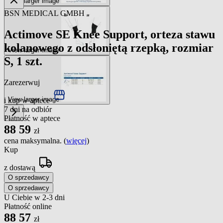
View larger image
BSN MEDICAL GMBH
Actimove SE Knee Support, orteza stawu
kolanowego z odsłoniętą rzepką, rozmiar
View larger image
S, 1 szt.
Zarezerwuj
View larger image
i kup w aptece
7 dni na odbiór
Płatność w aptece
88
59
zł
cena maksymalna. (
więcej
)
Kup
z dostawą
O sprzedawcy
O sprzedawcy
U Ciebie w 2-3 dni
Płatność online
88
57
zł