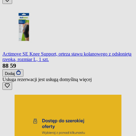
Actimove SE Knee Support, orteza stawu kolanowego z odsłoniętą
rzepką, rozmiar L, 1 szt.
88
59
Dodaj
Usługa rezerwacji jest usługą domyślną
więcej