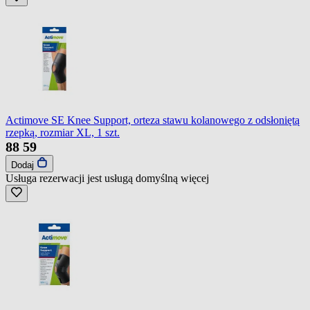
Actimove SE Knee Support, orteza stawu kolanowego z odsłoniętą
rzepką, rozmiar XL, 1 szt.
88
59
Dodaj
Usługa rezerwacji jest usługą domyślną
więcej