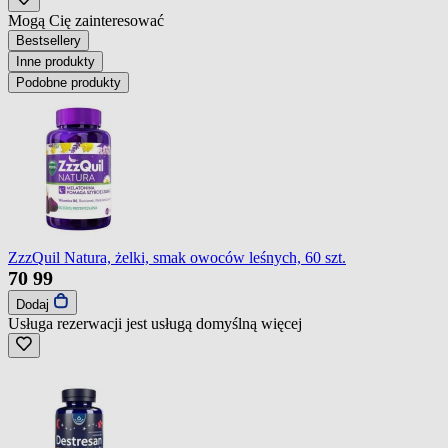
Mogą Cię zainteresować
Bestsellery
Inne produkty
Podobne produkty
ZzzQuil Natura, żelki, smak owoców leśnych, 60 szt.
70
99
Dodaj
Usługa rezerwacji jest usługą domyślną
więcej