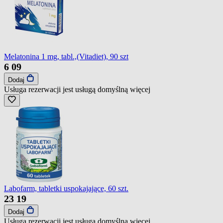
Melatonina 1 mg, tabl.,(Vitadiet), 90 szt
6
09
Dodaj
Usługa rezerwacji jest usługą domyślną
więcej
Labofarm, tabletki uspokajające, 60 szt.
23
19
Dodaj
Usługa rezerwacji jest usługą domyślną
więcej