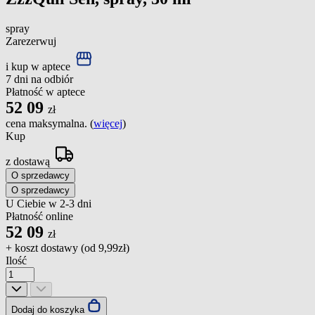
spray
Zarezerwuj
i kup w aptece
7 dni na odbiór
Płatność w aptece
52
09
zł
cena maksymalna. (
więcej
)
Kup
z dostawą
O sprzedawcy
O sprzedawcy
U Ciebie w 2-3 dni
Płatność online
52
09
zł
+ koszt dostawy (od
9,99zł
)
Ilość
Dodaj do koszyka