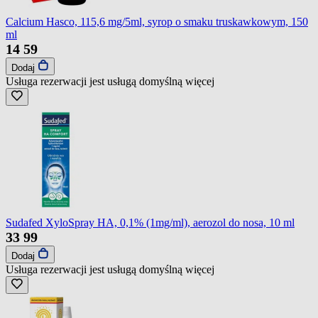
Calcium Hasco, 115,6 mg/5ml, syrop o smaku truskawkowym, 150
ml
14
59
Dodaj
Usługa rezerwacji jest usługą domyślną
więcej
Sudafed XyloSpray HA, 0,1% (1mg/ml), aerozol do nosa, 10 ml
33
99
Dodaj
Usługa rezerwacji jest usługą domyślną
więcej