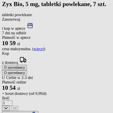
Zyx Bio, 5 mg, tabletki powlekane, 7 szt.
tabletki powlekane
Zarezerwuj
i kup w aptece
7 dni na odbiór
Płatność w aptece
10
59
zł
cena maksymalna. (
więcej
)
Kup
z dostawą
O sprzedawcy
O sprzedawcy
U Ciebie w 2-3 dni
Płatność online
10
54
zł
+ koszt dostawy (od
9,99zł
)
Ilość