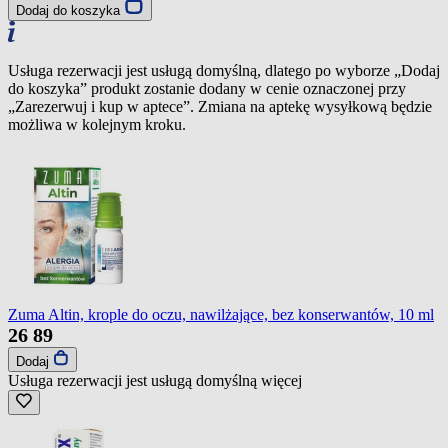
Dodaj do koszyka
Usługa rezerwacji jest usługą domyślną, dlatego po wyborze „Dodaj
do koszyka” produkt zostanie dodany w cenie oznaczonej przy
„Zarezerwuj i kup w aptece”. Zmiana na aptekę wysyłkową będzie
możliwa w kolejnym kroku.
Zuma Altin, krople do oczu, nawilżające, bez konserwantów, 10 ml
26
89
Dodaj
Usługa rezerwacji jest usługą domyślną
więcej