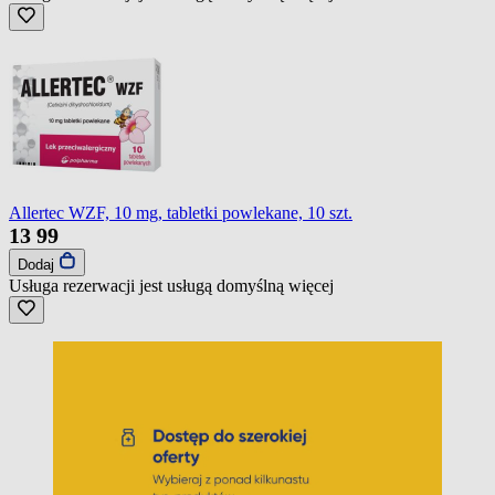
Allertec WZF, 10 mg, tabletki powlekane, 10 szt.
13
99
Dodaj
Usługa rezerwacji jest usługą domyślną
więcej