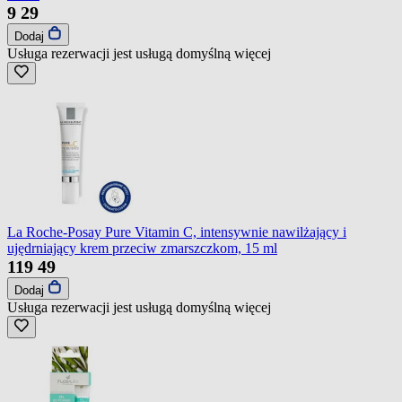
9
29
Dodaj
Usługa rezerwacji jest usługą domyślną
więcej
La Roche-Posay Pure Vitamin C, intensywnie nawilżający i
ujędrniający krem przeciw zmarszczkom, 15 ml
119
49
Dodaj
Usługa rezerwacji jest usługą domyślną
więcej