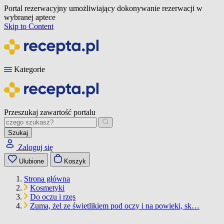
Portal rezerwacyjny umożliwiający dokonywanie rezerwacji w
wybranej aptece
Skip to Content
Kategorie
Przeszukaj zawartość portalu
Szukaj
Zaloguj się
Ulubione
Koszyk
Strona główna
Kosmetyki
Do oczu i rzęs
Zuma, żel ze świetlikiem pod oczy i na powieki, sk…