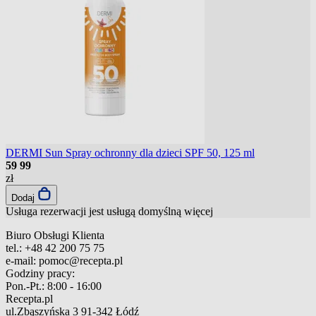
DERMI Sun Spray ochronny dla dzieci SPF 50, 125 ml
59
99
zł
Dodaj
Usługa rezerwacji jest usługą domyślną
więcej
Biuro Obsługi Klienta
tel.:
+48 42 200 75 75
e-mail:
pomoc@recepta.pl
Godziny pracy:
Pon.-Pt.:
8:00 - 16:00
Recepta.pl
ul.Zbąszyńska 3
91-342 Łódź