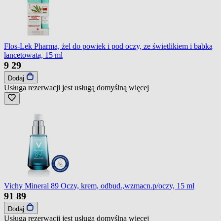
Flos-Lek Pharma, żel do powiek i pod oczy, ze świetlikiem i babką
lancetowatą, 15 ml
9
29
Dodaj
Usługa rezerwacji jest usługą domyślną
więcej
Vichy Mineral 89 Oczy, krem, odbud.,wzmacn.p/oczy, 15 ml
91
89
Dodaj
Usługa rezerwacji jest usługą domyślną
więcej