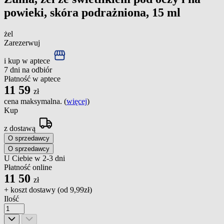
powieki, skóra podrażniona, 15 ml
żel
Zarezerwuj
i kup w aptece
7 dni na odbiór
Płatność w aptece
11
59
zł
cena maksymalna. (
więcej
)
Kup
z dostawą
O sprzedawcy
O sprzedawcy
U Ciebie w 2-3 dni
Płatność online
11
50
zł
+ koszt dostawy (od
9,99zł
)
Ilość