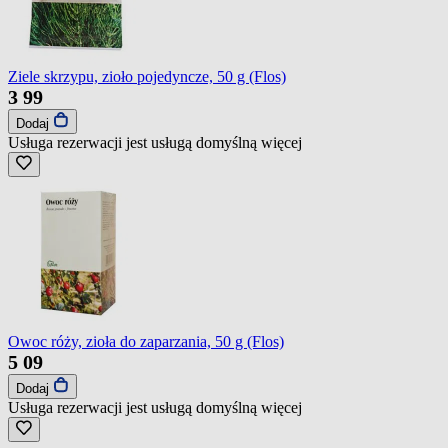
Ziele skrzypu, zioło pojedyncze, 50 g (Flos)
3
99
Dodaj
Usługa rezerwacji jest usługą domyślną
więcej
Owoc róży, zioła do zaparzania, 50 g (Flos)
5
09
Dodaj
Usługa rezerwacji jest usługą domyślną
więcej