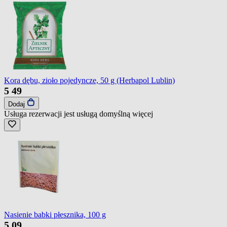
Kora dębu, zioło pojedyncze, 50 g (Herbapol Lublin)
5
49
Dodaj
Usługa rezerwacji jest usługą domyślną
więcej
Nasienie babki płesznika, 100 g
5
09