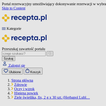
Portal rezerwacyjny umożliwiający dokonywanie rezerwacji w wybra
Skip to Content
Kategorie
Przeszukaj zawartość portalu
Szukaj
Zaloguj się
Ulubione
Koszyk
Strona główna
Zdrowie
Oczy i wzrok
Higiena powiek
Ziele świetlika, fix, 2 g x 30 szt. (Herbapol Lubl…