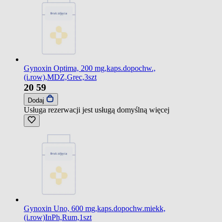
Gynoxin Optima, 200 mg,kaps.dopochw.,
(i.row),MDZ,Grec,3szt
20
59
Dodaj
Usługa rezerwacji jest usługą domyślną
więcej
Gynoxin Uno, 600 mg,kaps.dopochw.miekk,
(i.row)InPh,Rum,1szt