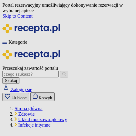
Portal rezerwacyjny umożliwiający dokonywanie rezerwacji w
wybranej aptece
Skip to Content
Kategorie
Przeszukaj zawartość portalu
Szukaj
Zaloguj się
Ulubione
Koszyk
Strona główna
Zdrowie
Układ moczowo-płciowy
Infekcje intymne