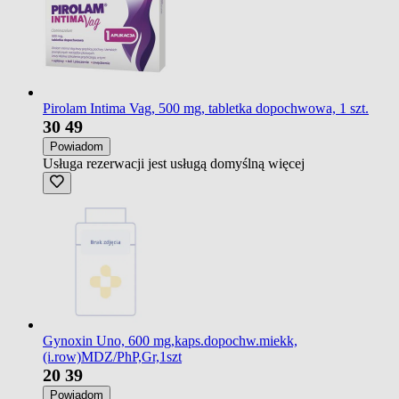
Pirolam Intima Vag, 500 mg, tabletka dopochwowa, 1 szt.
30
49
Powiadom
Usługa rezerwacji jest usługą domyślną
więcej
Gynoxin Uno, 600 mg,kaps.dopochw.miekk,
(i.row)MDZ/PhP,Gr,1szt
20
39
Powiadom