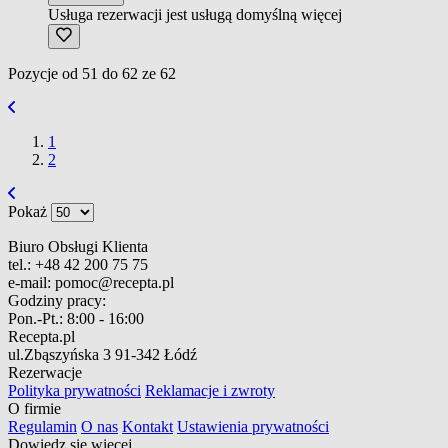
Usługa rezerwacji jest usługą domyślną
więcej
Pozycje od
51
do
62
ze
62
1
2
Pokaż
Biuro Obsługi Klienta
tel.:
+48 42 200 75 75
e-mail:
pomoc@recepta.pl
Godziny pracy:
Pon.-Pt.:
8:00 - 16:00
Recepta.pl
ul.Zbąszyńska 3
91-342 Łódź
Rezerwacje
Polityka prywatności
Reklamacje i zwroty
O firmie
Regulamin
O nas
Kontakt
Ustawienia prywatności
Dowiedz się więcej