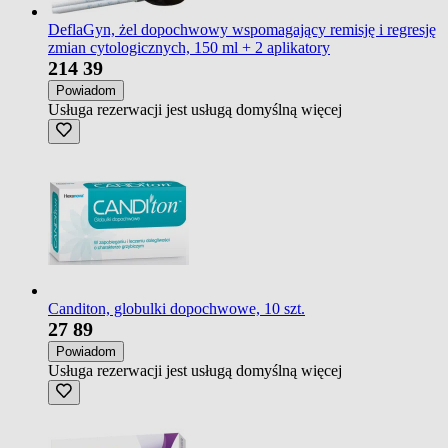
DeflaGyn, żel dopochwowy wspomagający remisję i regresję
zmian cytologicznych, 150 ml + 2 aplikatory
214
39
Powiadom
Usługa rezerwacji jest usługą domyślną
więcej
Canditon, globulki dopochwowe, 10 szt.
27
89
Powiadom
Usługa rezerwacji jest usługą domyślną
więcej