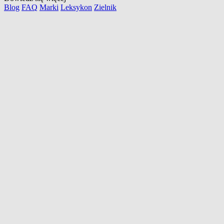
Blog
FAQ
Marki
Leksykon
Zielnik