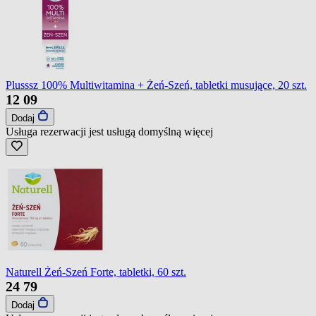
Plusssz 100% Multiwitamina + Żeń-Szeń, tabletki musujące, 20 szt.
12
09
Dodaj
Usługa rezerwacji jest usługą domyślną
więcej
Naturell Żeń-Szeń Forte, tabletki, 60 szt.
24
79
Dodaj