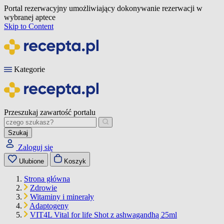
Portal rezerwacyjny umożliwiający dokonywanie rezerwacji w
wybranej aptece
Skip to Content
Kategorie
Przeszukaj zawartość portalu
Szukaj
Zaloguj się
Ulubione
Koszyk
Strona główna
Zdrowie
Witaminy i minerały
Adaptogeny
VIT4L Vital for life Shot z ashwagandhą 25ml