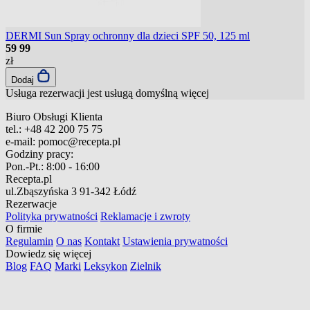
DERMI Sun Spray ochronny dla dzieci SPF 50, 125 ml
59
99
zł
Dodaj
Usługa rezerwacji jest usługą domyślną
więcej
Biuro Obsługi Klienta
tel.:
+48 42 200 75 75
e-mail:
pomoc@recepta.pl
Godziny pracy:
Pon.-Pt.:
8:00 - 16:00
Recepta.pl
ul.Zbąszyńska 3
91-342 Łódź
Rezerwacje
Polityka prywatności
Reklamacje i zwroty
O firmie
Regulamin
O nas
Kontakt
Ustawienia prywatności
Dowiedz się więcej
Blog
FAQ
Marki
Leksykon
Zielnik