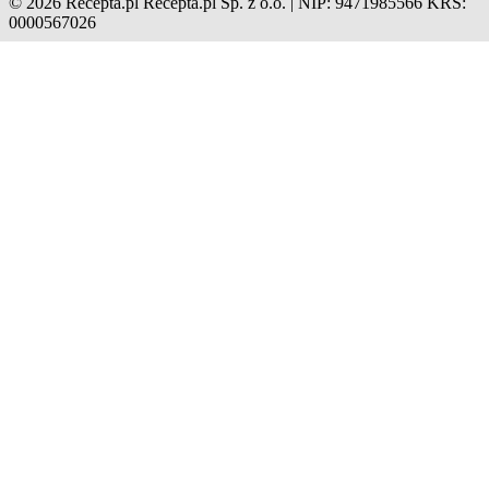
© 2026 Recepta.pl
Recepta.pl Sp. z o.o. | NIP: 9471985566
KRS:
0000567026