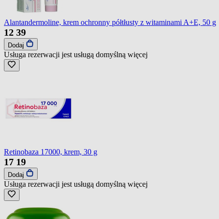
Alantandermoline, krem ochronny półtłusty z witaminami A+E, 50 g
12
39
Dodaj
Usługa rezerwacji jest usługą domyślną
więcej
Retinobaza 17000, krem, 30 g
17
19
Dodaj
Usługa rezerwacji jest usługą domyślną
więcej