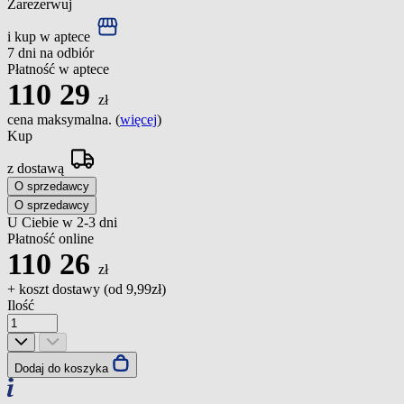
Zarezerwuj
i kup w aptece
7 dni na odbiór
Płatność w aptece
110
29
zł
cena maksymalna. (
więcej
)
Kup
z dostawą
O sprzedawcy
O sprzedawcy
U Ciebie w 2-3 dni
Płatność online
110
26
zł
+ koszt dostawy (od
9,99zł
)
Ilość
Dodaj do koszyka