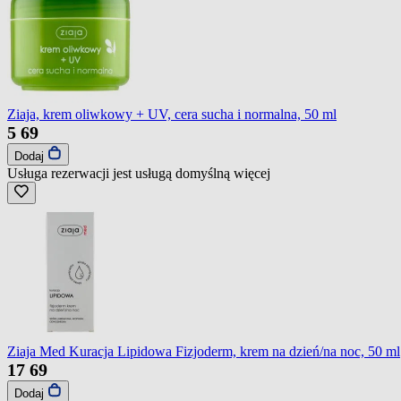
Ziaja, krem oliwkowy + UV, cera sucha i normalna, 50 ml
5
69
Dodaj
Usługa rezerwacji jest usługą domyślną
więcej
Ziaja Med Kuracja Lipidowa Fizjoderm, krem na dzień/na noc, 50 ml
17
69
Dodaj