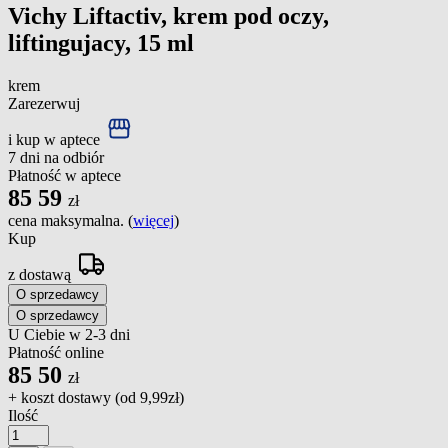
Vichy Liftactiv, krem pod oczy,
liftingujacy, 15 ml
krem
Zarezerwuj
i kup w aptece
7 dni na odbiór
Płatność w aptece
85
59
zł
cena maksymalna. (
więcej
)
Kup
z dostawą
O sprzedawcy
O sprzedawcy
U Ciebie w 2-3 dni
Płatność online
85
50
zł
+ koszt dostawy (od
9,99zł
)
Ilość