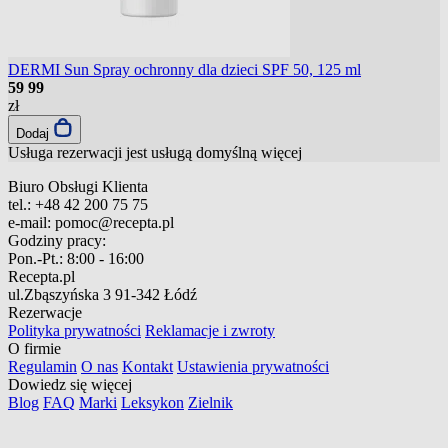
DERMI Sun Spray ochronny dla dzieci SPF 50, 125 ml
59
99
zł
Dodaj
Usługa rezerwacji jest usługą domyślną
więcej
Biuro Obsługi Klienta
tel.:
+48 42 200 75 75
e-mail:
pomoc@recepta.pl
Godziny pracy:
Pon.-Pt.:
8:00 - 16:00
Recepta.pl
ul.Zbąszyńska 3
91-342 Łódź
Rezerwacje
Polityka prywatności
Reklamacje i zwroty
O firmie
Regulamin
O nas
Kontakt
Ustawienia prywatności
Dowiedz się więcej
Blog
FAQ
Marki
Leksykon
Zielnik