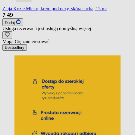
Ziaja Kozie Mleko, krem pod oczy, skóra sucha, 15 ml
7
49
Dodaj
Usługa rezerwacji jest usługą domyślną
więcej
Mogą Cię zainteresować
Bestsellery