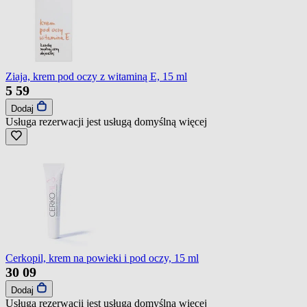
Ziaja, krem pod oczy z witaminą E, 15 ml
5
59
Dodaj
Usługa rezerwacji jest usługą domyślną
więcej
Cerkopil, krem na powieki i pod oczy, 15 ml
30
09
Dodaj
Usługa rezerwacji jest usługą domyślną
więcej