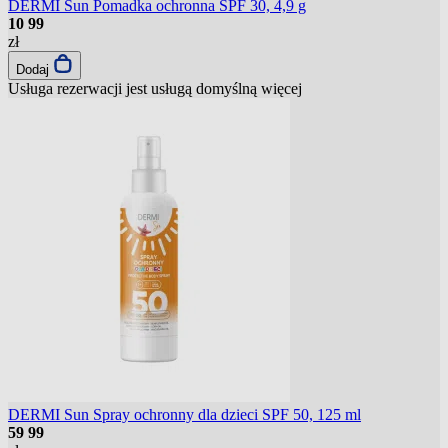
DERMI Sun Pomadka ochronna SPF 30, 4,9 g
10
99
zł
Dodaj
Usługa rezerwacji jest usługą domyślną
więcej
DERMI Sun Spray ochronny dla dzieci SPF 50, 125 ml
59
99