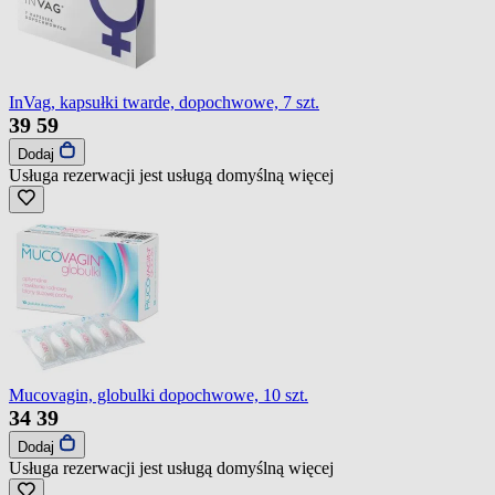
InVag, kapsułki twarde, dopochwowe, 7 szt.
39
59
Dodaj
Usługa rezerwacji jest usługą domyślną
więcej
Mucovagin, globulki dopochwowe, 10 szt.
34
39
Dodaj
Usługa rezerwacji jest usługą domyślną
więcej