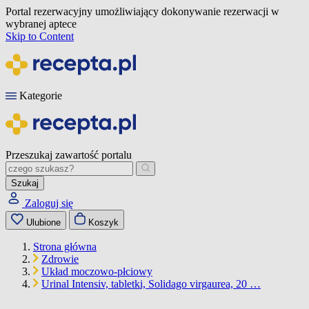
Portal rezerwacyjny umożliwiający dokonywanie rezerwacji w
wybranej aptece
Skip to Content
Kategorie
Przeszukaj zawartość portalu
Szukaj
Zaloguj się
Ulubione
Koszyk
Strona główna
Zdrowie
Układ moczowo-płciowy
Urinal Intensiv, tabletki, Solidago virgaurea, 20 …