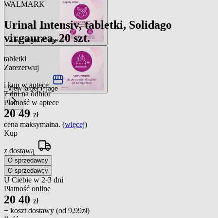
WALMARK
Urinal Intensiv, tabletki, Solidago
virgaurea, 20 szt.
View larger image
tabletki
Zarezerwuj
i kup w aptece
View larger image
7 dni na odbiór
Płatność w aptece
20
49
zł
cena maksymalna. (
więcej
)
Kup
z dostawą
O sprzedawcy
O sprzedawcy
U Ciebie w 2-3 dni
Płatność online
20
40
zł
+ koszt dostawy (od
9,99zł
)