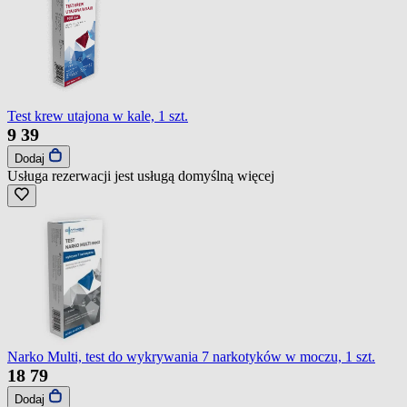
Test krew utajona w kale, 1 szt.
9
39
Dodaj
Usługa rezerwacji jest usługą domyślną
więcej
Narko Multi, test do wykrywania 7 narkotyków w moczu, 1 szt.
18
79
Dodaj