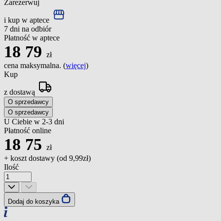
Zarezerwuj
i kup w aptece
7 dni na odbiór
Płatność w aptece
18
79
zł
cena maksymalna. (
więcej
)
Kup
z dostawą
O sprzedawcy
O sprzedawcy
U Ciebie w 2-3 dni
Płatność online
18
75
zł
+ koszt dostawy (od
9,99zł
)
Ilość
Dodaj do koszyka