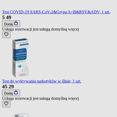
Test COVID-19 SARS-CoV-2&Grypa A+B&RSV&ADV, 1 szt.
5
49
Dodaj
Usługa rezerwacji jest usługą domyślną
więcej
Test do wykrywania narkotyków w ślinie, 1 szt.
45
29
Dodaj
Usługa rezerwacji jest usługą domyślną
więcej