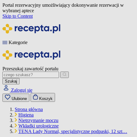
Portal rezerwacyjny umożliwiający dokonywanie rezerwacji w
wybranej aptece
Skip to Content
Kategorie
Przeszukaj zawartość portalu
Szukaj
Zaloguj się
Ulubione
Koszyk
Strona główna
Higiena
Nietrzymanie moczu
Wkładki urologiczne
TENA Lady Normal, specjalistyczne podpaski, 12 szt…