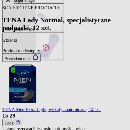
View larger image
SCA HYGIENE PRODUCTS
TENA Lady Normal, specjalistyczne
podpaski, 12 szt.
View larger image
wkladki
Produkt niedostępny
View larger image
Powiadom mnie
TENA Men Extra Light, wkłady anatomiczne, 14 szt.
15
29
Dodaj
Usługa rezerwacji jest usługą domyślną
więcej