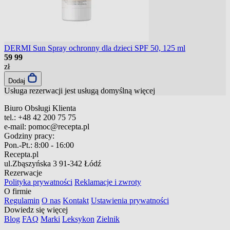
DERMI Sun Spray ochronny dla dzieci SPF 50, 125 ml
59
99
zł
Dodaj
Usługa rezerwacji jest usługą domyślną
więcej
Biuro Obsługi Klienta
tel.:
+48 42 200 75 75
e-mail:
pomoc@recepta.pl
Godziny pracy:
Pon.-Pt.:
8:00 - 16:00
Recepta.pl
ul.Zbąszyńska 3
91-342 Łódź
Rezerwacje
Polityka prywatności
Reklamacje i zwroty
O firmie
Regulamin
O nas
Kontakt
Ustawienia prywatności
Dowiedz się więcej
Blog
FAQ
Marki
Leksykon
Zielnik