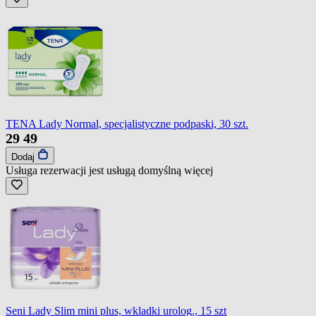
TENA Lady Normal, specjalistyczne podpaski, 30 szt.
29
49
Dodaj
Usługa rezerwacji jest usługą domyślną
więcej
Seni Lady Slim mini plus, wkladki urolog., 15 szt